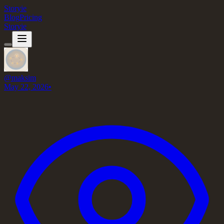
Storyie
Blog
Pricing
Storyie
@
maksim
May 22, 2026
•