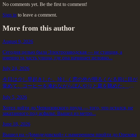
No comments yet. Be the first to comment!
Sign in
to leave a comment.
More from this author
August 9, 2026
Сегодня целью была Электрозаводская — не станция, а
именно та часть улицы, где она начинает неловко...
July 24, 2026
今日は少し早起きした。珍しく窓の外が明るくなる前に目が
覚めて、コーヒーを淹れながらぼんやりと庭を眺めた。 午
前中はずっと本を読んでいた。最近手に入れた小説で、主人
July 5, 2026
公が旅の途中で出会う人々の話だ。読み進...
Хотел дойти до Черкизовского пруда — того, что остался, не
закатанного под асфальт. Вышел из метро...
June 18, 2026
Вышел на «Домодедовской» с намерением пройти до Орехова