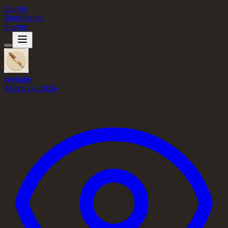
Storyie
Blog
Pricing
Storyie
@
elodie
March 14, 2026
•