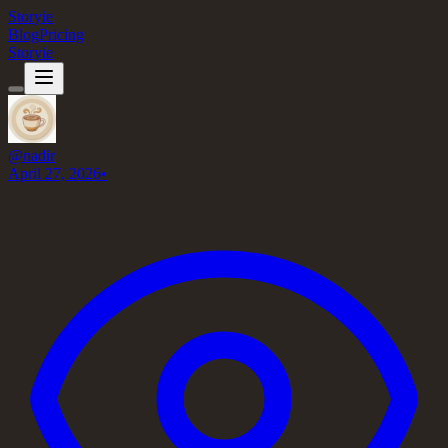
Storyie
Blog
Pricing
Storyie
@
nadir
April 27, 2026
•