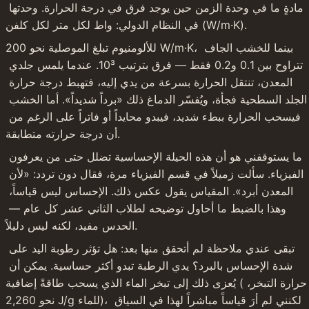
مادةٍ ما في وحدة الزمن حين يوجد فرق في درجة الحرارة. وحدتها 
في النظام الدولي: واط لكل متر لكل كلفن (W/m·K).
للألومنيوم تبلغ الموصلية نحو 200 W/m·K، بينما للخشب الجاف 
تتراوح بين 0.1 و0.2 فقط — فرق بترتيب 10³. عندما يلمس جلدي 
المعدن، تنتقل الحرارة بسرعة من يدي إليه، فتهبط درجة حرارة 
الجلد السطحية فجأة، ويُفسّر الدماغ ذلك «برداً شديداً». أما الخشب 
فيسحب الحرارة ببطء شديد، فيبدو محايداً أو فاتراً على الرغم من 
أن درجة حرارته متطابقة.
ما يستوقفني هو أن هذه الحيلة الإحساسية تضلل حتى من يعرفون 
الفيزياء. سألت زميلاً في قسم الفيزياء مرة، فقال دون تردد: «لأن 
المعدن أبرد». المقياس يقول عكس ذلك. الإحساس ليس قياساً، 
وهذا بالضبط ما أحاول توضيحه لطلاب الثاني عشر كل عام — 
الحدس مفيد، لكنه ليس دليلاً.
تبقى عندي ملاحظة لم أتحقق منها بعد: هل تؤثر رطوبة اليد على 
شدة الإحساس بالبرد؟ يدي الرطبة تبدو أكثر حساسية. يمكن أن 
يُعزى ذلك إلى تبخر الماء الذي يسحب طاقةً إضافية (حرارة التبخر، 
نحو 2,260 J/g للماء)، لكنني لم أرَ قياساً مباشراً لهذا في السياق 