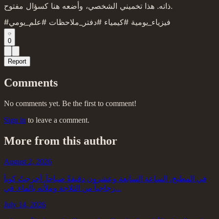
ذاته. هذا تخميني الشخصي، وأضعه هنا كسؤال مفتوح.
#فيزياء_يومية #كيمياء #دفتر_ملاحظات #علم_يومي
0
Report
Comments
No comments yet. Be the first to comment!
Sign in
to leave a comment.
More from this author
August 2, 2026
في المطبخ، الساعة السابعة وعشرون دقيقةً صباحاً. أخرجتُ كوباً
زجاجياً من الثلاجة وملأته بالماء. في...
July 14, 2026