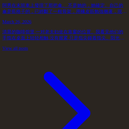
阿秀在末班車上發現了那把傘。 不是她的，她確定。自己的
傘是藍格子的，已經斷了一根骨架，用橡皮筋勉強捆著，現在
靠在座位下的金屬腳架旁邊，一副老態。那把黑傘孤單地放在
March 26, 2026
前排座椅的扶手上，沒有傘套，握把磨得發...
清晨的咖啡馆里,一对老夫妇坐在靠窗的位置。我看见他们的
手指在桌面上轻轻相触,没有握紧,只是指尖碰着指尖。阳光从
玻璃窗斜射进来,在他们的咖啡杯边缘投下细细的光晕。 我本
View all posts
来是来写作的,打开笔记本,准备继续...