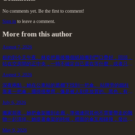
No comments yet. Be the first to comment!
Sign in
to leave a comment.
More from this author
August 7, 2026
租約到今天午夜。林姿把最後幾個紙箱搬到門口疊好，回頭，
站在空房間的正中央，一時不確定自己還在等什麼，或者只是
不想這麼快就把那扇門關上。 窗子開著，外面是一條窄巷，
August 3, 2026
這個時間沒什麼人，機車聲偶爾從遠處滑進...
深夜兩點，她在公車站的遮棚下找到一把傘。 站牌旁的鐵柱
靠著一把傘，擺得很整齊，像是被人刻意放置的。黑色，有點
舊，傘面有幾道細細的皺摺，但撐開來應該還防水。握柄的地
July 6, 2026
方纏了一圈紅色膠帶，膠帶已經有一點翻邊...
搬家前夜，她把傘架搬到走廊，準備連同其他不需要帶走的雜
物一起清掉。她提著傘架的時候，裡面的傘互相碰撞，發出金
屬骨架彼此觸碰的聲音，很輕，但在安靜的走廊裡聽得清楚。
May 9, 2026
架上共有七把傘。她只認識其中四把。 ...