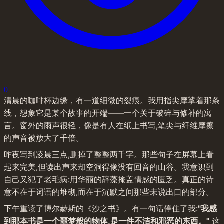
0
清晨的咖啡杯边缘，有一道细微的裂痕。我用指尖摩挲着那条
线，想象它是某个故事的开端——一个关于破碎与修补的寓
言。窗外的雨声很轻，像是有人在纸上书写,笔尖与纤维摩擦
的声音被放大了千倍。
昨夜写到凌晨三点,删掉了整整两千字。那些句子在屏幕上看
起来完美,但读出声来却空洞得像没有回音的山谷。我意识到
自己又犯了老毛病:用华丽的辞藻掩盖情感的匮乏。真正的诗
意不在于词语的堆砌,而在于沉默之间那些未说出口的部分。
下午重读了博尔赫斯的《沙之书》。有一句话停住了我:
"我感
到那本书是一个噩梦般的物体,是一件不洁和邪恶的东西。"
 这