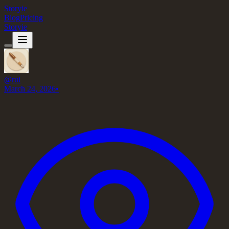
Storyie
Blog
Pricing
Storyie
@
rui
March 24, 2026
•