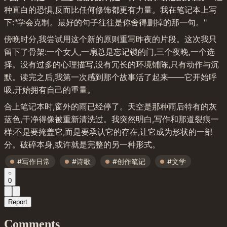
种直白的恐惧,反而比任何修饰都更有力量。我在笔记本上写
下:"学会克制。最好的句子往往是你舍得删掉的那一句。"
傍晚时分,我尝试用这个新的原则重写昨夜的片段。这次我只
留下了骨架:一个女人,一扇总是忘记锁的门,三个夜晚,一个选
择。没有过多的心理描写,没有冗长的环境铺陈,只有动作与沉
默。读完之后,我第一次感到那个故事活了起来——它开始呼
吸,开始拥有自己的重量。
合上笔记本时,窗外的雨已经停了。天空是那种雨后特有的灰
蓝色,干净得像被重新清洗过。我突然明白,写作和那道裂痕一
样:不是要掩盖它,而是要承认它的存在,让它成为形状的一部
分。破碎本身,或许就是完整的另一种形式。
#写作日常
#诗歌
#创作笔记
#文学
0
Report
Comments