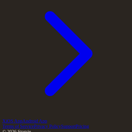
X
iOS App
Android App
Terms of Service
Privacy Policy
Support
Pricing
©
2026
Storyie