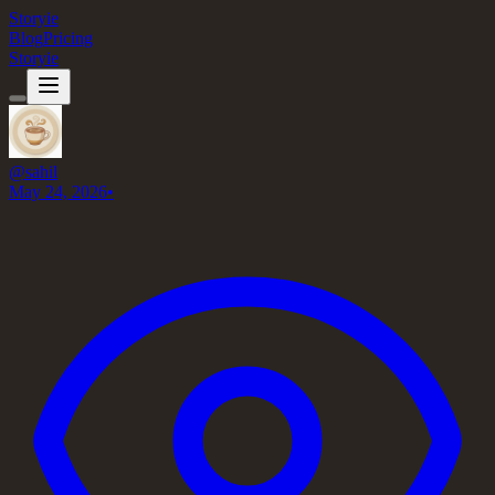
Storyie
Blog
Pricing
Storyie
@
sahil
May 24, 2026
•