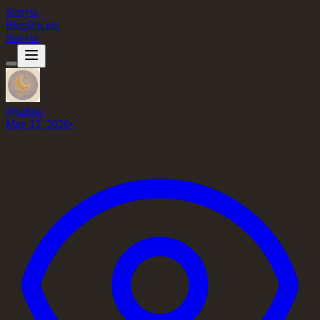
Storyie
Blog
Pricing
Storyie
@
salma
May 12, 2026
•