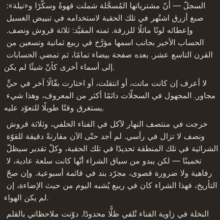
السجلّ — أنّ مشترياتها المُسجَّلة شملت قهوةً وسكّرًا و«نيلة»: 
صبغ أزرق اشتُهر في تلك الحقبة لاستخدامه في تبييض الغسيل 
وإعطائه لونًا مائلًا للزرقة. ثمنه المقيَّد: ثلاثة قروش ونصف. 
الحساب الأخير بجانب اسمها مؤرَّخ في ربيع ثمانية وتسعين من 
القرن التاسع عشر. بعده صفحة بيضاء تمامًا، ثم تمضي الحسابات 
إلى أسماء أخرى كأنّ شيئًا لم يكن.
لا أعرف إن كانت ماتت، أو انتقلت، أو اختارت بقّالًا آخر في حيٍّ 
مجاور. المجهول في السجلّات دائمًا أكثر من المعروف، وهذا شيء 
يستغرق وقتًا طويلًا للتعوّد عليه.
خرجت في منتصف النهار لآكل في الفناء الخلفي، وثلاثة قروش 
ونصف لا تزال في رأسي. لم أجد حتّى الآن مقارنةً دقيقة للقوّة 
الشرائية في تلك المنطقة تحديدًا في تلك الحقبة، وكلّ تقدير سيظلّ 
تخمينًا — لكن يبدو من سياق الشراء أنّها كانت سلعة عادية، لا 
رفاهية ولا ضرورة قصوى، مجرّد بند في قائمة أسبوعية. وإن صحّ 
التأريخ، فهذا الشراء كان في ربيع يُشبه اليوم من حيث الإضاءة، إن 
لم يكن الهواء.
النخلة في زاوية الفناء تُلقي ظلًّا محدودًا. دوّنت ملاحظاتي بالقلم 