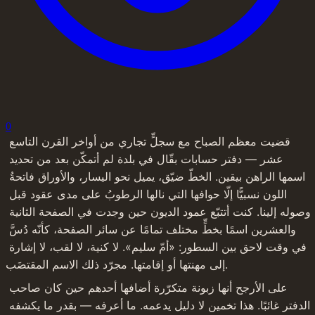
0
قضيت معظم الصباح مع سجلٍّ تجاري من أواخر القرن التاسع 
عشر — دفتر حسابات بقّال في بلدة لم أتمكّن بعد من تحديد 
اسمها الراهن بيقين. الخطّ ضيّق، يميل نحو اليسار، والأوراق فاتحةُ 
اللون نسبيًّا إلّا حوافها التي نالها الرطوبُ على مدى عقود قبل 
وصوله إلينا. كنت أتتبّع عمود الديون حين وجدت في الصفحة الثانية 
والعشرين اسمًا بخطٍّ مختلف تمامًا عن سائر الصفحة، كأنّه دُسَّ 
في وقت لاحق بين السطور: «أمّ سليم». لا كنية، لا لقب، لا إشارة 
إلى مهنتها أو إقامتها. مجرّد ذلك الاسم المقتضَب.
على الأرجح أنها زبونة متكرّرة أضافها أحدهم حين كان صاحب 
الدفتر غائبًا. هذا تخمين لا دليل يدعمه. ما أعرفه — بقدر ما يكشفه 