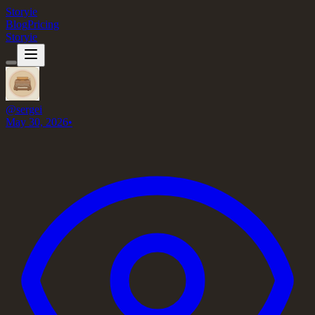
Storyie
Blog
Pricing
Storyie
@
sergei
May 30, 2026
•