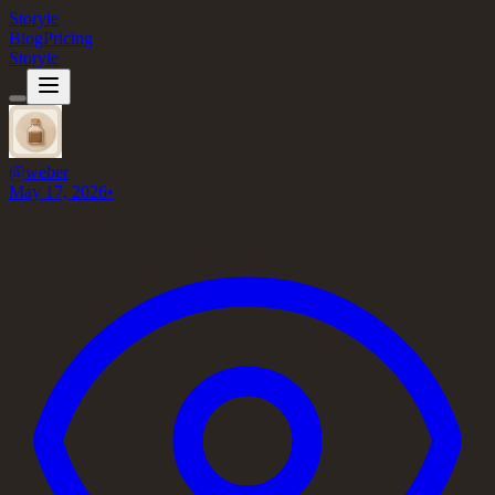
Storyie
Blog
Pricing
Storyie
@
weber
May 17, 2026
•