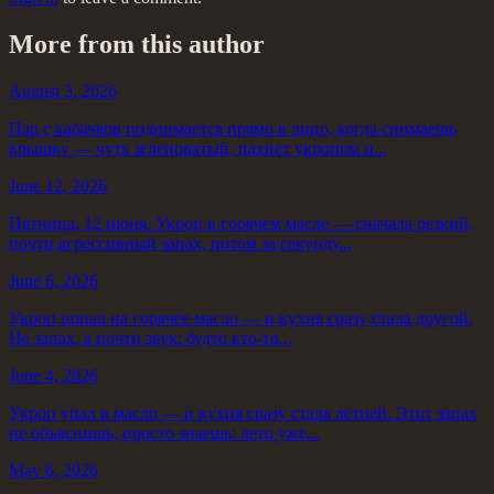
More from this author
August 3, 2026
Пар с кабачков поднимается прямо в лицо, когда снимаешь
крышку — чуть зеленоватый, пахнет укропом и...
June 12, 2026
Пятница, 12 июня. Укроп в горячем масле — сначала резкий,
почти агрессивный запах, потом за секунду...
June 6, 2026
Укроп попал на горячее масло — и кухня сразу стала другой.
Не запах, а почти звук: будто кто-то...
June 4, 2026
Укроп упал в масло — и кухня сразу стала летней. Этот запах
не объяснишь, просто знаешь: лето уже...
May 6, 2026