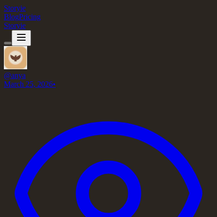
Storyie
Blog
Pricing
Storyie
@
anya
March 25, 2026
•