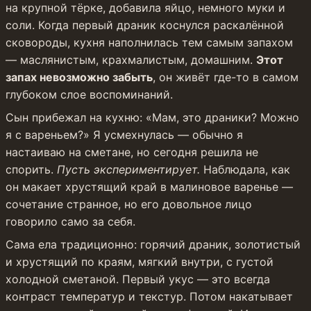
на крупной тёрке, добавила яйцо, немного муки и 
соли. Когда первый драник коснулся раскалённой 
сковороды, кухня наполнилась тем самым запахом 
— маслянистым, крахмалистым, домашним. 
Этот 
запах невозможно забыть
, он живёт где-то в самом 
глубоком слое воспоминаний.
Сын прибежал на кухню: «Мам, это драники? Можно 
я с вареньем?» Я усмехнулась — обычно я 
настаиваю на сметане, но сегодня решила не 
спорить. 
Пусть экспериментирует.
 Наблюдала, как 
он макает хрустящий край в малиновое варенье — 
сочетание странное, но его довольное лицо 
говорило само за себя.
Сама ела традиционно: горячий драник, золотистый 
и хрустящий по краям, мягкий внутри, с густой 
холодной сметаной. Первый укус — это всегда 
контраст температур и текстур. Потом накатывает 