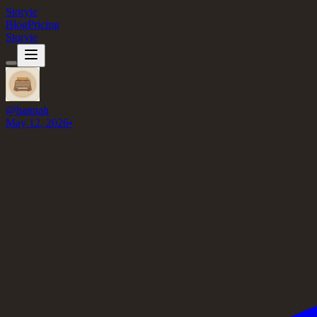
Storyie
Blog
Pricing
Storyie
@
hannah
May 12, 2026
•