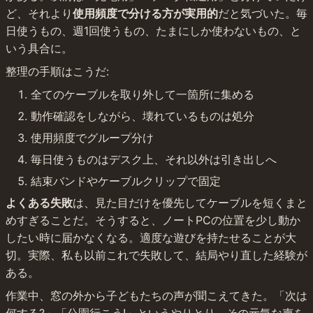
ど、それより
使用頻度で分ける方が実用的
だと気づいた。毎
日使うもの、週1回使うもの、たまにしか使わないもの、と
いう具合に。
整理の手順はこうだ:
全てのケーブルを取り外して一箇所に集める
動作確認をしながら、壊れているものは処分
使用頻度でグループ分け
毎日使うものはデスク上、それ以外は引き出しへ
結束バンドやケーブルクリップで固定
よくある失敗
は、見た目だけを優先してケーブルを短くまと
めすぎることだ。そうすると、ノートPCの位置を少し動か
したい時に届かなくなる。適度な遊びを持たせることが大
切。実際、私も以前これで失敗して、結局やり直した経験が
ある。
作業中、窓の外から子どもたちの声が聞こえてきた。「次は