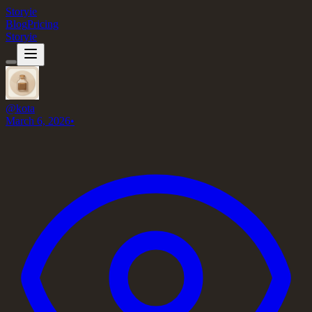
Storyie
Blog
Pricing
Storyie
@
kota
March 6, 2026
•