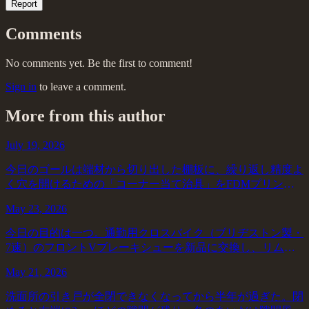
Report
Comments
No comments yet. Be the first to comment!
Sign in
to leave a comment.
More from this author
July 19, 2026
今日のゴールは端材から切り出した棚板に、繰り返し精度よ
く穴を開けるための「コーナー当て治具」をFDMプリンタ
で出力し、実際に使えるか検証することだった。いまは差し
May 23, 2026
金と鉛筆で毎回罫書いているが、同じ寸法...
今日の目的は一つ。通勤用クロスバイク（ブリヂストン製・
7速）のフロントVブレーキシューを新品に交換し、リムへ
の当たり面を左右対称に調整すること。この自転車はほぼ毎
May 21, 2026
日往復15kmほど使っているので、ブレ...
洗面所の引き戸が全閉できなくなってから半年が過ぎた。閉