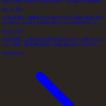
めると右端に2mmほどの隙間が残り、冬のあいだは隙間風が
入り込んで気になっていた。春になって多少マシになった
May 18, 2026
が、梅雨入りすれば木部の状態がさらに悪...
今日の目標は、棚板取り付け用のダボ穴を正確に垂直に開け
るためのドリルガイド治具を3Dプリンタで自作することだ
った。先週の棚組みでダボがうまく入らず、確認すると穴が
May 16, 2026
約2度ずれていた。既製品のドリルガイド...
今日の目標：工房の壁に丸鋸用の替刃ホルダーを取り付ける
こと。現状、替刃4枚は段ボール箱に縦に並べて入れている
が、取り出すときに必ず刃のどこかに指が触れる。箱の口が
View all posts
狭く、探りながら取り出す動作が避けられ...