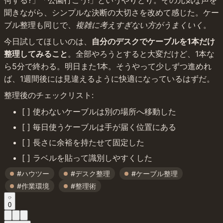
何する?」「公園行こう!」というやりとり。その元気な声を
聞きながら、シンプルな決断の大切さを改めて感じた。ケー
ブル整理も同じで、
複雑に考えすぎない方がうまくいく
。
今日試してほしいのは、
自分のデスクでケーブルを1本だけ
整理してみること
。全部やろうとすると大変だけど、1本な
ら5分で終わる。明日また1本。そうやって少しずつ進めれ
ば、1週間後には見違えるように快適になっているはずだ。
整理後のチェックリスト:
[ ] 使わないケーブルは別の場所へ移動した
[ ] 毎日使うケーブルは手が届く位置にある
[ ] 長さに余裕を持たせて固定した
[ ] ラベルを貼って識別しやすくした
#ハウツー
#デスク整理
#ケーブル整理
#作業環境
#整理術
0