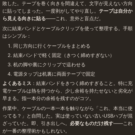
敗した。テープを巻く向きを間違えて、文字が見えない方向
に貼ってしまった。一度剥がしてやり直し。
テープは自分か
ら見える向きに貼る
——これ、意外と盲点だ。
次に結束バンドとケーブルクリップを使って整理する。手順
はシンプル：
同じ方向に行くケーブルをまとめる
結束バンドで軽く固定（きつく締めすぎない）
机の脚や裏にクリップで這わせる
電源タップは机裏に両面テープで固定
よくあるミス
：結束バンドをきつく締めすぎること。特に充
電ケーブルは熱を持つから、少し余裕を持たせないと劣化が
早まる。指一本分の余裕を残すのがコツ。
作業中、ケーブルの一本一本を触りながら「これ、本当に使
ってる？」と自問した。実は使っていない古いUSBハブが混
ざっていた。即、引き出しへ。
必要なものだけ残す
——これ
が一番の整理術かもしれない。