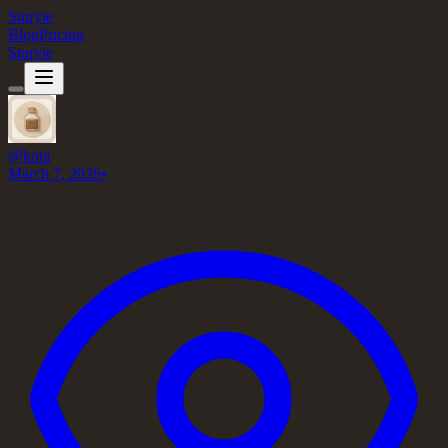
Storyie
Blog
Pricing
Storyie
@
kota
March 7, 2026
•