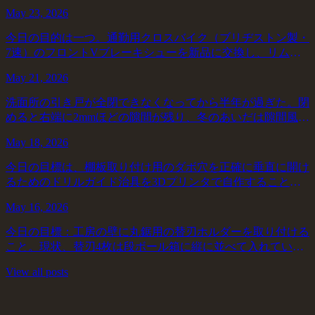
で出力し、実際に使えるか検証することだった。いまは差し
May 23, 2026
金と鉛筆で毎回罫書いているが、同じ寸法...
今日の目的は一つ。通勤用クロスバイク（ブリヂストン製・
7速）のフロントVブレーキシューを新品に交換し、リムへ
の当たり面を左右対称に調整すること。この自転車はほぼ毎
May 21, 2026
日往復15kmほど使っているので、ブレ...
洗面所の引き戸が全閉できなくなってから半年が過ぎた。閉
めると右端に2mmほどの隙間が残り、冬のあいだは隙間風が
入り込んで気になっていた。春になって多少マシになった
May 18, 2026
が、梅雨入りすれば木部の状態がさらに悪...
今日の目標は、棚板取り付け用のダボ穴を正確に垂直に開け
るためのドリルガイド治具を3Dプリンタで自作することだ
った。先週の棚組みでダボがうまく入らず、確認すると穴が
May 16, 2026
約2度ずれていた。既製品のドリルガイド...
今日の目標：工房の壁に丸鋸用の替刃ホルダーを取り付ける
こと。現状、替刃4枚は段ボール箱に縦に並べて入れている
が、取り出すときに必ず刃のどこかに指が触れる。箱の口が
View all posts
狭く、探りながら取り出す動作が避けられ...