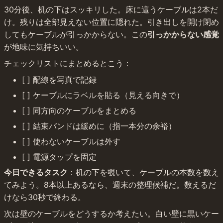
30分後、机の下はスッキリした。床に這うケーブルは2本だ
け。残りは全部見えない位置に隠れた。引き出しを開け閉め
してもケーブルが引っかからない。この
引っかからない感覚
が地味に気持ちいい。
チェックリストにまとめるとこう：
[ ] 配線を写真で記録
[ ] ケーブルにラベルを貼る（見える向きで）
[ ] 同方向のケーブルをまとめる
[ ] 結束バンドは緩めに（指一本分の余裕）
[ ] 使わないケーブルは外す
[ ] 電源タップを固定
今日できるタスク
：机の下を覗いて、ケーブルの本数を数え
てみよう。8本以上あるなら、週末の整理候補だ。数えるだ
けなら30秒で終わる。
次は壁のケーブルをどうするか考えたい。白い壁に黒いケー