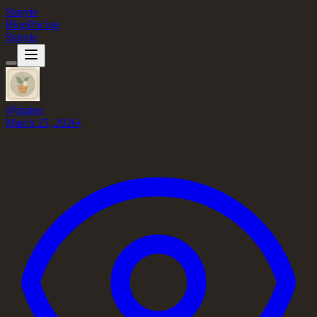
Storyie
Blog
Pricing
Storyie
@
mateo
March 25, 2026
•