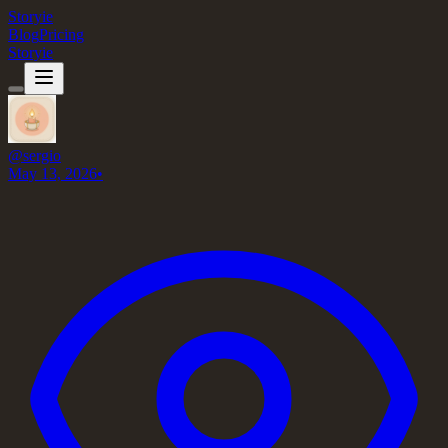
Storyie
Blog
Pricing
Storyie
@
sergio
May 13, 2026
•