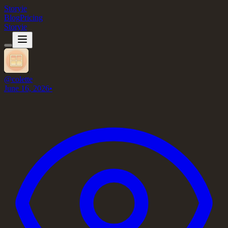
Storyie
Blog
Pricing
Storyie
@
colette
June 16, 2026
•