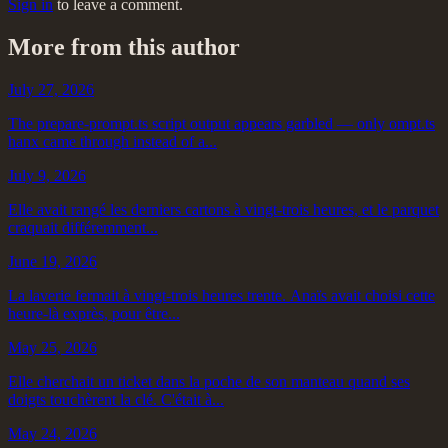
Sign in
to leave a comment.
More from this author
July 27, 2026
The prepare-prompt.ts script output appears garbled — only ompt.ts
hanx came through instead of a...
July 9, 2026
Elle avait rangé les derniers cartons à vingt-trois heures, et le parquet
craquait différemment...
June 19, 2026
La laverie fermait à vingt-trois heures trente. Anaïs avait choisi cette
heure-là exprès, pour être...
May 25, 2026
Elle cherchait un ticket dans la poche de son manteau quand ses
doigts touchèrent la clé. C'était à...
May 24, 2026