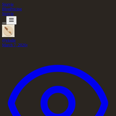
Storyie
Blog
Pricing
Storyie
@
elodie
March 7, 2026
•