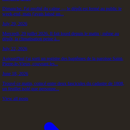
Dimanche. J'ai profité du calme — le dépôt est fermé au public le
week-end, mais j'avais laissé un...
July 29, 2026
Mercredi, 29 juillet 2026. Il fait lourd depuis le matin ; même au
dépôt, la climatisation peine à...
July 22, 2026
Aujourd'hui j'ai sorti un registre des baptêmes de la paroisse Saint-
Pierre-le-Vieux, couvrant les...
June 18, 2026
Trouvé ce matin, coincé entre deux fascicules du cadastre de 1808,
un feuillet isolé que personne...
View all posts