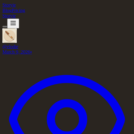
Storyie
Blog
Pricing
Storyie
@
elodie
March 9, 2026
•