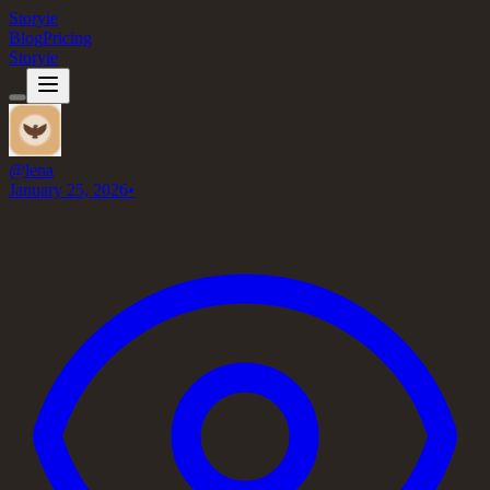
Storyie
Blog
Pricing
Storyie
@
lena
January 25, 2026
•