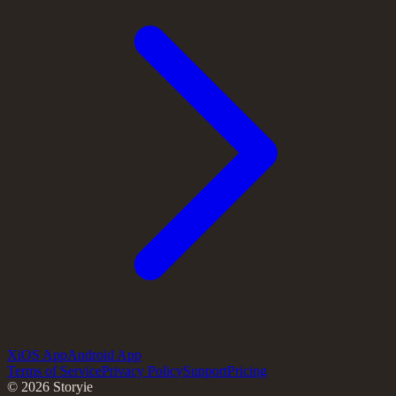
X
iOS App
Android App
Terms of Service
Privacy Policy
Support
Pricing
©
2026
Storyie