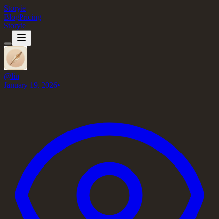
Storyie
Blog
Pricing
Storyie
@
lin
January 19, 2026
•