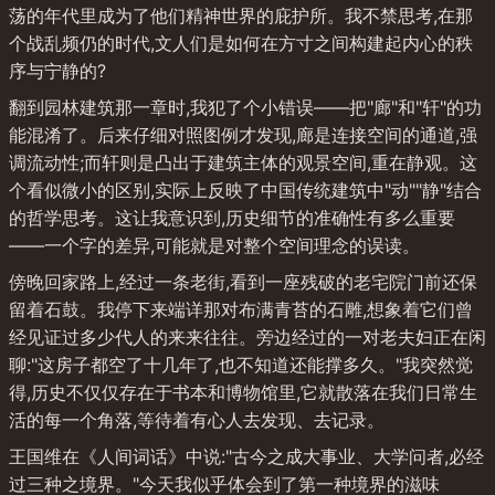
荡的年代里成为了他们精神世界的庇护所。我不禁思考,在那
个战乱频仍的时代,文人们是如何在方寸之间构建起内心的秩
序与宁静的?
翻到园林建筑那一章时,我犯了个小错误——把"廊"和"轩"的功
能混淆了。后来仔细对照图例才发现,廊是连接空间的通道,强
调流动性;而轩则是凸出于建筑主体的观景空间,重在静观。这
个看似微小的区别,实际上反映了中国传统建筑中"动""静"结合
的哲学思考。这让我意识到,历史细节的准确性有多么重要
——一个字的差异,可能就是对整个空间理念的误读。
傍晚回家路上,经过一条老街,看到一座残破的老宅院门前还保
留着石鼓。我停下来端详那对布满青苔的石雕,想象着它们曾
经见证过多少代人的来来往往。旁边经过的一对老夫妇正在闲
聊:"这房子都空了十几年了,也不知道还能撑多久。"我突然觉
得,历史不仅仅存在于书本和博物馆里,它就散落在我们日常生
活的每一个角落,等待着有心人去发现、去记录。
王国维在《人间词话》中说:"古今之成大事业、大学问者,必经
过三种之境界。"今天我似乎体会到了第一种境界的滋味