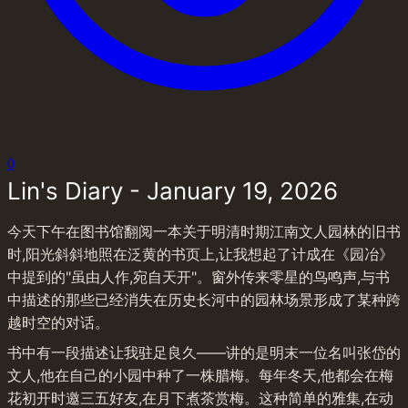
0
Lin's Diary - January 19, 2026
今天下午在图书馆翻阅一本关于明清时期江南文人园林的旧书
时,阳光斜斜地照在泛黄的书页上,让我想起了计成在《园冶》
中提到的"虽由人作,宛自天开"。窗外传来零星的鸟鸣声,与书
中描述的那些已经消失在历史长河中的园林场景形成了某种跨
越时空的对话。
书中有一段描述让我驻足良久——讲的是明末一位名叫张岱的
文人,他在自己的小园中种了一株腊梅。每年冬天,他都会在梅
花初开时邀三五好友,在月下煮茶赏梅。这种简单的雅集,在动