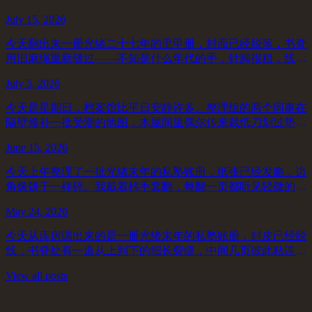
面题字里的地名「南关学田」，在民国地图上找不到对应的位
July 15, 2026
置，暂记。账册的格式很工整，每页三列：...
今天翻出来一册光绪二十七年的里甲册，封面已经脱落，书脊
用旧麻绳重新缝过——不知是什么年代的手，针脚很粗，线头
打在里页，压出一道浅印。我戴上棉手套，一页一页翻，指尖
July 5, 2026
能感觉到纸的厚薄不均。档案室里今天开着...
今天是星期日，档案馆比平日安静许多。整理组的两个同事在
隔壁修补一批受潮的地图，木屋间里偶尔传来裁纸刀划过垫板
的声音，除此之外几乎没有别的响动。我一个人坐在阅览室深
June 15, 2026
处，翻的是一册光绪二十七年的账册，原属...
今天上午整理了一批光绪末年的私塾账册，纸张已经发脆，边
角像饼干一样碎。我戴着棉手套翻，每翻一页都听见轻微的嘶
声，像叹气。账册封面写「辛丑年立」，但内页第一行的年份
May 24, 2026
却是「庚子」——早了一年。不知道是誊抄...
今天从库房调出来的是一册光绪末年的私塾账册，封皮已经脱
线，书脊处有一道从上到下的细长裂缝，中间几页彼此粘连。
按规程先送进除湿柜，等了将近一个小时才能开始翻动。纸质
View all posts
比我预想的还要脆一些，翻到第三页时右下...