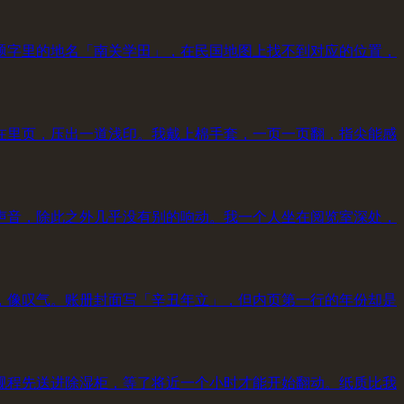
题字里的地名「南关学田」，在民国地图上找不到对应的位置，
在里页，压出一道浅印。我戴上棉手套，一页一页翻，指尖能感
声音，除此之外几乎没有别的响动。我一个人坐在阅览室深处，
，像叹气。账册封面写「辛丑年立」，但内页第一行的年份却是
规程先送进除湿柜，等了将近一个小时才能开始翻动。纸质比我