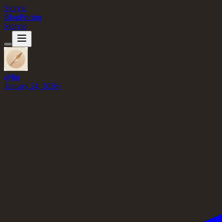
Storyie
Blog
Pricing
Storyie
@
lin
January 24, 2026
•