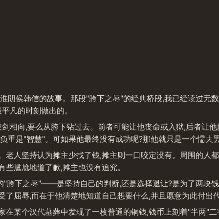
淮阴侯韩信的故事。那段"胯下之辱"的经典桥段,我已经读过无
最平凡的时刻做出的。
拔剑相向,要么从胯下钻过去。前者可能让他丧命或入狱,后者让
负重是"智慧"。可如果他最终没有成功呢?那他就只是一个懦夫
。老人坚持认为摊主少找了钱,摊主则一口咬定没有。周围的人都在
有些尴尬地道了歉,摊主也没有追究。
胯下之辱"——是坚持自己的判断,还是选择退让?是为了两块钱争
受了屈辱,而在于他清楚地知道自己想要什么,并且愿意为此付出
家在某个汉代墓葬中发现了一枚普通的铜钱,钱币上刻着"半两"