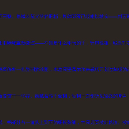
还完整。是城南某义学的旧档，具体哪所已经难以核实——封面
用旧麻绳重新缝过——不知是什么年代的手，针脚很粗，线头打
隔壁修补一批受潮的地图，木屋间里偶尔传来裁纸刀划过垫板的
角像饼干一样碎。我戴着棉手套翻，每翻一页都听见轻微的嘶声
线，书脊处有一道从上到下的细长裂缝，中间几页彼此粘连。按