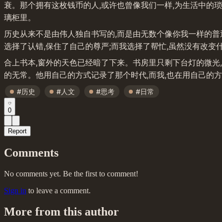
衰。那个拥有这枚钱币的人,或许也曾像我们一样,为生活中的琐
璃柜里。
历史从来不是由伟人独自书写的,而是由无数个像你我一样的普通
选择了认错,保住了自己的尊严;而我选择了帮忙,虽然没有改变
合上书本,窗外的天色已经暗了下来。书房里只剩下台灯的微光
的无常。他用自己的方式记录了那个时代,而我,也在用自己的方
#历史
#人文
#思考
#日常
0
Report
Comments
No comments yet. Be the first to comment!
Sign in
to leave a comment.
More from this author