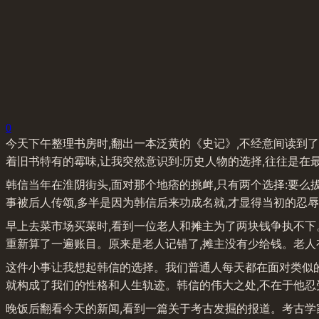
0
今天下午整理书房时,翻出一本泛黄的《史记》,不经意间读到了
着旧书特有的霉味,让我突然意识到:历史人物的选择,往往是在
韩信当年在淮阴街头,面对那个地痞的挑衅,只有两个选择:要么
事被后人传颂,多半是因为韩信后来功成名就,才显得当初的忍辱
早上去菜市场买菜时,看到一位老人和摊主为了两块钱争执不下
重新算了一遍账目。原来是老人记错了,摊主没有少给钱。老人
这件小事让我想起韩信的选择。我们普通人每天都在面对类似的"
就构成了我们的性格和人生轨迹。韩信的伟大之处,不在于他忍
晚饭后翻看今天的新闻,看到一篇关于考古发掘的报道。考古学