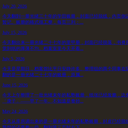
July 20, 2026
今天翻到一册光绪三十年的学田账册，封面已经脱线，内页倒
暂记。账册的格式很工整，每页三列：...
July 15, 2026
今天翻出来一册光绪二十七年的里甲册，封面已经脱落，书脊
觉到纸的厚薄不均。档案室里今天开着...
July 5, 2026
今天是星期日，档案馆比平日安静许多。整理组的两个同事在
翻的是一册光绪二十七年的账册，原属...
June 15, 2026
今天上午整理了一批光绪末年的私塾账册，纸张已经发脆，边
「庚子」——早了一年。不知道是誊抄...
May 24, 2026
今天从库房调出来的是一册光绪末年的私塾账册，封皮已经脱
预想的还要脆一些，翻到第三页时右下...