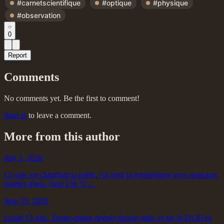
#carnetscientifique
#optique
#physique
#observation
0
Report
Comments
No comments yet. Be the first to comment!
Sign in
to leave a comment.
More from this author
July 1, 2026
Ce soir, en chauffant la poêle, j'ai testé la température avec quelques
gouttes d'eau. Vers 150 °C,...
June 15, 2026
Lundi 15 juin. Trente-quatre degrés depuis midi, et sur la D120 en