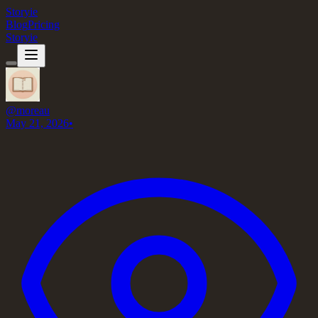
Storyie
Blog
Pricing
Storyie
@
moreau
May 21, 2026
•