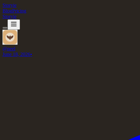
Storyie
Blog
Pricing
Storyie
@
neel
June 18, 2026
•