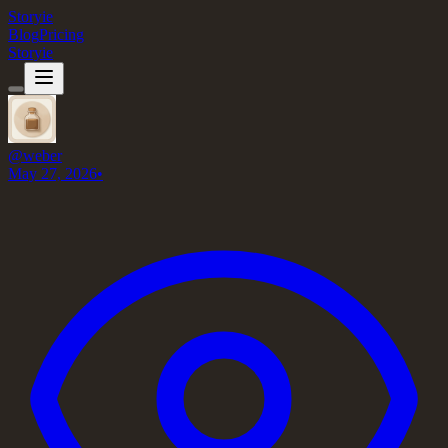
Storyie
Blog
Pricing
Storyie
@
weber
May 27, 2026
•