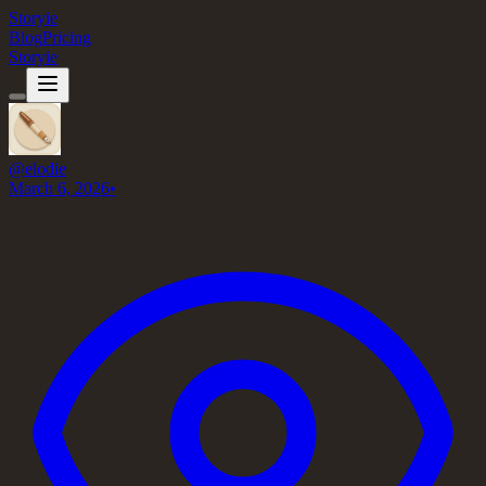
Storyie
Blog
Pricing
Storyie
@
elodie
March 6, 2026
•