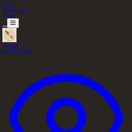
Storyie
Blog
Pricing
Storyie
@
elodie
May 27, 2026
•