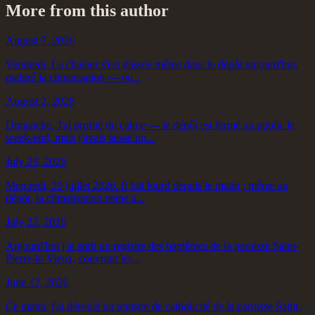
More from this author
August 7, 2026
Vendredi. La chaleur s'est glissée même dans le dépôt aujourd'hui,
malgré la climatisation — ou...
August 2, 2026
Dimanche. J'ai profité du calme — le dépôt est fermé au public le
week-end, mais j'avais laissé un...
July 29, 2026
Mercredi, 29 juillet 2026. Il fait lourd depuis le matin ; même au
dépôt, la climatisation peine à...
July 22, 2026
Aujourd'hui j'ai sorti un registre des baptêmes de la paroisse Saint-
Pierre-le-Vieux, couvrant les...
June 12, 2026
Ce matin, j'ai déroulé un registre de catholicité de la paroisse Saint-