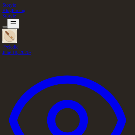
Storyie
Blog
Pricing
Storyie
@
elodie
June 18, 2026
•