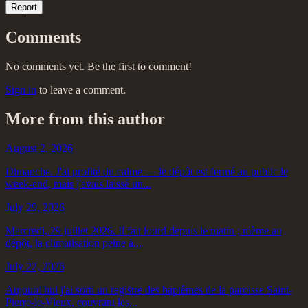
Report
Comments
No comments yet. Be the first to comment!
Sign in
to leave a comment.
More from this author
August 2, 2026
Dimanche. J'ai profité du calme — le dépôt est fermé au public le
week-end, mais j'avais laissé un...
July 29, 2026
Mercredi, 29 juillet 2026. Il fait lourd depuis le matin ; même au
dépôt, la climatisation peine à...
July 22, 2026
Aujourd'hui j'ai sorti un registre des baptêmes de la paroisse Saint-
Pierre-le-Vieux, couvrant les...