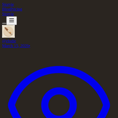
Storyie
Blog
Pricing
Storyie
@
elodie
March 15, 2026
•