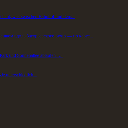
chaut, was zwischen Bahnhof und dem...
шком вдоль Загорьевского ручья — по карте...
Park und Sonnenallee ablaufen –...
ie unterschiedlich...