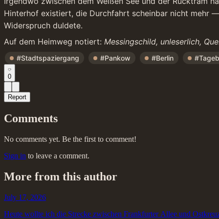
Irgendwo zwischen dem Weißen See und der Rücktram habe 
Hinterhof existiert, die Durchfahrt scheinbar nicht mehr 
Widerspruch duldete.
Auf dem Heimweg notiert: 
Messingschild, unleserlich, Que
#Stadtspaziergang
#Pankow
#Berlin
#Tageb
0
Report
Comments
No comments yet. Be the first to comment!
Sign in
to leave a comment.
More from this author
July 17, 2026
Heute wollte ich die Strecke zwischen Frankfurter Allee und Ostkreuz