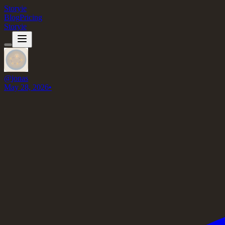
Storyie
Blog
Pricing
Storyie
@
jonas
May 28, 2026
•