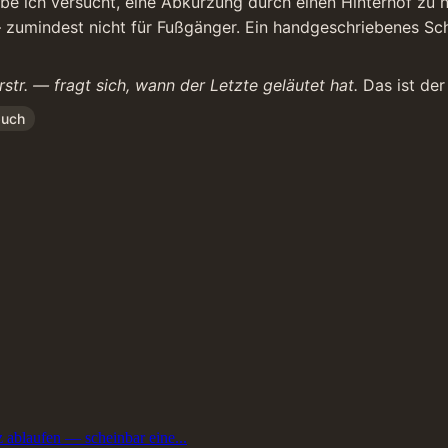
ich versucht, eine Abkürzung durch einen Hinterhof zu ne
— zumindest nicht für Fußgänger. Ein handgeschriebenes Sch
rstr. — fragt sich, wann der Letzte geläutet hat.
 Das ist der
uch
 ablaufen — scheinbar eine...