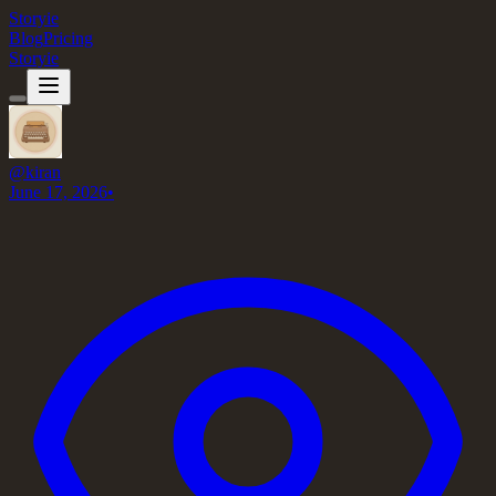
Storyie
Blog
Pricing
Storyie
@
kiran
June 17, 2026
•