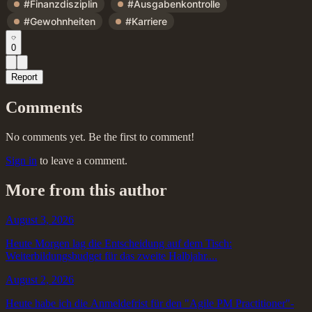
#Finanzdisziplin
#Ausgabenkontrolle
#Gewohnheiten
#Karriere
0
Report
Comments
No comments yet. Be the first to comment!
Sign in
to leave a comment.
More from this author
August 3, 2026
Heute Morgen lag die Entscheidung auf dem Tisch:
Weiterbildungsbudget für das zweite Halbjahr....
August 2, 2026
Heute habe ich die Anmeldefrist für den "Agile PM Practitioner"-