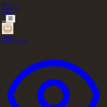
Storyie
Blog
Pricing
Storyie
@
klaus
March 26, 2026
•