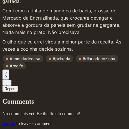
garfada.
Comi com farinha de mandioca de bacia, grossa, do 
Mercado da Encruzilhada, que 
crocanta
 devagar e 
absorve a gordura da panela sem grudar na garganta. 
Nada mais no prato. Não precisava.
O alho que eu errei virou a melhor parte da receita. Às 
vezes a cozinha decide sozinha.
#comidadecasa
#peixaria
#diariodecozinha
#recife
0
Report
Comments
No comments yet. Be the first to comment!
Sign in
to leave a comment.