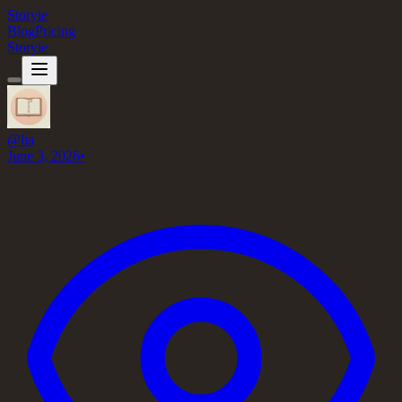
Storyie
Blog
Pricing
Storyie
@
lia
June 3, 2026
•