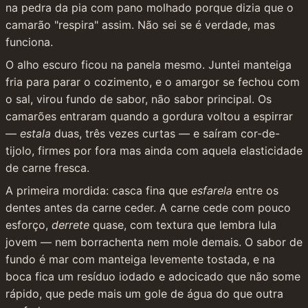
na pedra da pia com pano molhado porque dizia que o 
camarão "respira" assim. Não sei se é verdade, mas 
funciona.
O alho escuro ficou na panela mesmo. Juntei manteiga 
fria para parar o cozimento, e o amargor se fechou com 
o sal, virou fundo de sabor, não sabor principal. Os 
camarões entraram quando a gordura voltou a espirrar 
— 
estala
 duas, três vezes curtas — e saíram cor-de-
tijolo, firmes por fora mas ainda com aquela elasticidade 
de carne fresca.
A primeira mordida: casca fina que 
esfarela
 entre os 
dentes antes da carne ceder. A carne cede com pouco 
esforço, 
derrete
 quase, com textura que lembra lula 
jovem — nem borrachenta nem mole demais. O sabor de 
fundo é mar com manteiga levemente tostada, e na 
boca fica um resíduo iodado e adocicado que não some 
rápido, que pede mais um gole de água do que outra 