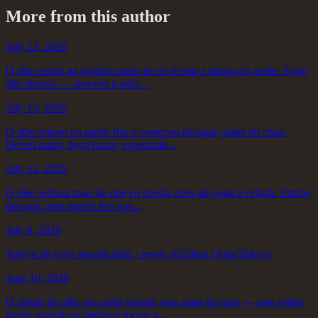
More from this author
July 23, 2026
O alho estala na gordura antes de eu fechar a tampa do azeite. Fogo
alto demais — apressei a mão....
July 15, 2026
O alho entrou no azeite frio e começou devagar, antes do chiar.
Deixei assim, fogo baixo, esperando...
July 13, 2026
O óleo esfriou mais do que eu queria antes de jogar a cebola. Entrou
devagar, sem aquele tsss que...
July 4, 2026
You've hit your session limit · resets 10:50pm (Asia/Tokyo)
June 10, 2026
O cheiro do alho no azeite quente veio antes de tudo — esse estalo
gordo quando os pedaços tocam a...