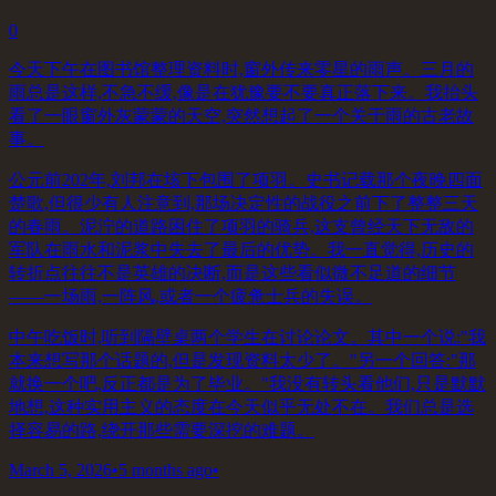
0
今天下午在图书馆整理资料时,窗外传来零星的雨声。三月的
雨总是这样,不急不缓,像是在犹豫要不要真正落下来。我抬头
看了一眼窗外灰蒙蒙的天空,突然想起了一个关于雨的古老故
事。
公元前202年,刘邦在垓下包围了项羽。史书记载那个夜晚四面
楚歌,但很少有人注意到,那场决定性的战役之前下了整整三天
的春雨。泥泞的道路困住了项羽的骑兵,这支曾经天下无敌的
军队在雨水和泥浆中失去了最后的优势。我一直觉得,历史的
转折点往往不是英雄的决断,而是这些看似微不足道的细节
——一场雨,一阵风,或者一个疲惫士兵的失误。
中午吃饭时,听到隔壁桌两个学生在讨论论文。其中一个说:"我
本来想写那个话题的,但是发现资料太少了。"另一个回答:"那
就换一个吧,反正都是为了毕业。"我没有转头看他们,只是默默
地想,这种实用主义的态度在今天似乎无处不在。我们总是选
择容易的路,绕开那些需要深挖的难题。
March 5, 2026
•
5 months ago
•