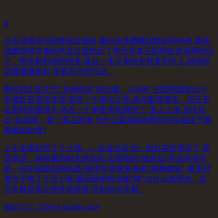
0
今天清晨在书房整理文献时,窗外传来断断续续的鸟鸣声,那种
清脆而有节奏的声音让我想起了明代学者王阳明在龙场驿的日
子。阳光斜斜地照进来,落在一本泛黄的史料复印件上,纸张的
边缘微微卷起,带着岁月的气息。
翻开的正是关于"龙场悟道"的记载。1508年,王阳明因政治斗
争被贬至贵州龙场,那是一个瘴疠之地,条件极其艰苦。但正是
在那样的困境中,他在一个寒夜突然领悟了"圣人之道,吾性自
足"的道理。我一直在思考,为什么最深刻的思想往往诞生于最
艰难的处境?
上午泡茶时犯了个小错——水温过高,把一泡好茶给烫坏了,茶
汤苦涩。倒掉重泡时忽然想到,王阳明的"致良知"学说何尝不
是一次次试错后的结晶?他早年追求朱熹的"格物致知",甚至对
着竹子格了七天七夜,最后病倒也没能"格"出什么道理来。这
次失败反而让他开始质疑,开始向内求索。
March 17, 2026
•
4 months ago
•