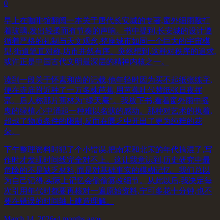
0
早上在咖啡馆翻阅一本关于唐代长安城的专著,窗外细雨敲打
着玻璃,发出轻柔而有节奏的声响。书中提到,长安城的设计遵
循着严格的礼制与天文观念,整座城市如同一个巨大的宇宙模
型,街道笔直对称,坊市井然有序。突然想到,这种对秩序的追求,
或许正是中国古代文明最深层的精神内核之一。
读到一段关于怀素和尚的记载,他年轻时因为买不起纸张练字,
便在寺庙附近种了一万多株芭蕉,用芭蕉叶代替纸张日夜挥
毫。后人称那片蕉林为"绿天庵"。我放下书,看着窗外雨中摇
曳的绿植,心中涌起一种难以名状的感动。那种对艺术的执着,
超越了物质条件的限制,反而在匮乏中开出了更为纯粹的花
朵。
下午整理资料时犯了个小错误,把南宋和北宋的年代搞混了,写
作时才发现时间线完全对不上。这让我意识到,历史研究中最
危险的不是缺乏材料,而是对基础事实的模糊记忆。我们总以
为自己记得,实际上记忆会偷偷篡改细节。从此以后,我决定每
次引用年代时都要再核对一遍原始资料,宁可多花十分钟,也不
要在错误的时间轴上建造理解。
March 14, 2026
•
4 months ago
•