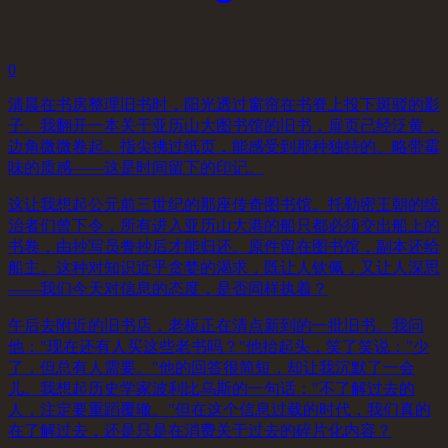
0
清晨在书房整理旧书时，阳光透过窗帘在书脊上投下斑驳的影
子。我翻开一本关于亚历山大图书馆的旧书，扉页已经泛黄，
边角微微卷起。指尖拂过纸页，能感受到那种独特的、略带霉
味的质感——这是时间留下的印记。
这让我想起公元前三世纪的那座传奇图书馆。托勒密王朝的统
治者们曾下令，所有进入亚历山大港的船只都必须交出船上的
书卷，由抄写员誊抄后才能归还。原件留在图书馆，副本还给
船主。这种对知识近乎贪婪的渴求，既让人钦佩，又让人深思
——我们今天对信息的态度，是否同样执着？
午后去附近的旧书店，老板正在清点新到的一批旧书。我问
他："现在还有人买这些老书吗？"他抬起头，笑了笑说："少
了，但总有人需要。"他的回答很简短，却让我沉默了一会
儿。我想起历史学家波利比乌斯的一句话："不了解过去的
人，注定要重蹈覆辙。"但在这个信息过载的时代，我们真的
在了解过去，还是只是在消费关于过去的碎片化内容？