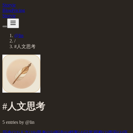
Storyie
Blog
Pricing
Storyie
@
lin
/
#
人文思考
#
人文思考
5
entries
by @
lin
历史
(
23
)
人文
(
19
)
思考
(
15
)
阅读
(
6
)
档案
(
4
)
日常观察
(
3
)
西安
(
3
)
历