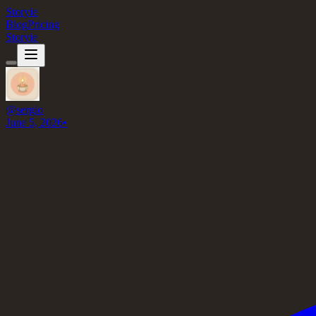
Storyie
Blog
Pricing
Storyie
@
sergio
June 5, 2026
•