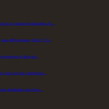
 local, equipo de plataforma. El...
unas 400 personas, Serie C. El...
ofrecieron el título de...
ue conocí en una conferencia...
mas distribuidos que llevo...