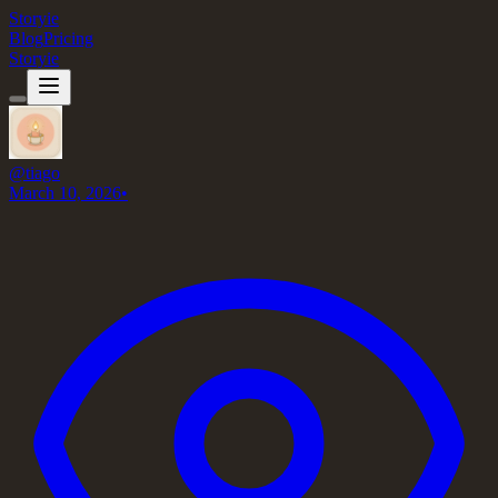
Storyie
Blog
Pricing
Storyie
@
tiago
March 10, 2026
•