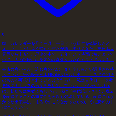
0
朝、カレンダーを見て三月十一日という日付を確認したと
き、いつもとは違う静かな重さが胸に降りてきた。東日本大
震災から十五年。歴史の中で十五年という時間は短いようで
いて、人の記憶には決定的な変化をもたらす長さでもある。
書斎の窓から差し込む春の光は、まだ少し冷たい透明さを持
っていた。光の粒子が本棚の埃を照らし出し、まるで時間そ
のものが可視化されているようだった。私は古代ローマの歴
史家タキトゥスの言葉を思い出していた。「記憶がなけれ
ば、私たちは何者でもない」。彼は『年代記』の中で、過去
を記録することの重要性を何度も強調している。記録されな
かった出来事は、まるで起こらなかったかのように忘却の中
に消えていく。