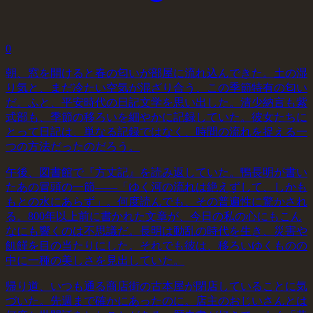
0
朝、窓を開けると春の匂いが部屋に流れ込んできた。土の湿
り気と、まだ冷たい空気が混ざり合う、この季節特有の匂い
だ。ふと、平安時代の日記文学を思い出した。清少納言も紫
式部も、季節の移ろいを細やかに記録していた。彼女たちに
とって日記は、単なる記録ではなく、時間の流れを捉える一
つの方法だったのだろう。
午後、図書館で『方丈記』を読み返していた。鴨長明が書い
たあの冒頭の一節——「ゆく河の流れは絶えずして、しかも
もとの水にあらず」。何度読んでも、その普遍性に驚かされ
る。800年以上前に書かれた文章が、今日の私の心にもこん
なにも響くのは不思議だ。長明は動乱の時代を生き、災害や
飢饉を目の当たりにした。それでも彼は、移ろいゆくものの
中に一種の美しさを見出していた。
帰り道、いつも通る商店街の古本屋が閉店していることに気
づいた。先週まで確かにあったのに。店主のおじいさんとは