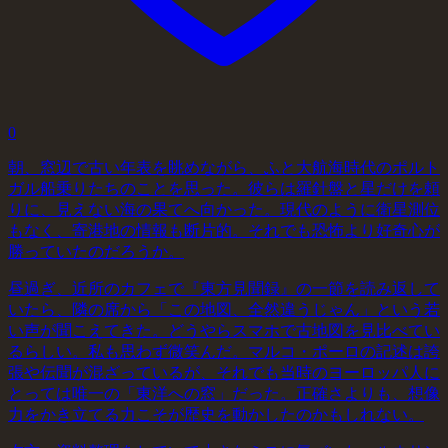
0
朝、窓辺で古い年表を眺めながら、ふと大航海時代のポルト
ガル船乗りたちのことを思った。彼らは羅針盤と星だけを頼
りに、見えない海の果てへ向かった。現代のように衛星測位
もなく、寄港地の情報も断片的。それでも恐怖より好奇心が
勝っていたのだろうか。
昼過ぎ、近所のカフェで『東方見聞録』の一節を読み返して
いたら、隣の席から「この地図、全然違うじゃん」という若
い声が聞こえてきた。どうやらスマホで古地図を見比べてい
るらしい。私も思わず微笑んだ。マルコ・ポーロの記述は誇
張や伝聞が混ざっているが、それでも当時のヨーロッパ人に
とっては唯一の「東洋への窓」だった。正確さよりも、想像
力をかき立てる力こそが歴史を動かしたのかもしれない。