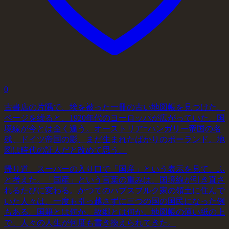
0
古書店の片隅で、埃を被った一冊の古い地図帳を見つけた。
ページを繰ると、1920年代のヨーロッパが広がっていた。国
境線が今とは全く違う。オーストリア=ハンガリー帝国の名
残、ドイツ帝国の影、まだ生まれたばかりのポーランド。地
図は時代の証人だと改めて思う。
帰り道、スーパーの入り口で「国産」という表示を見て、ふ
と考えた。「国産」という言葉の重みは、国境線が引き直さ
れるたびに変わる。かつてのハプスブルク家の領土に住んで
いた人々は、一度も引っ越さずに三つの国の国民になった例
もある。国籍とは何か、故郷とは何か。地図帳の薄い紙の上
で、人々の人生が何度も書き換えられてきた。