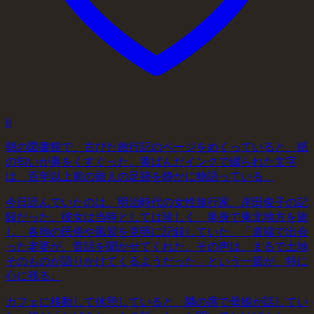
0
朝の図書館で、古びた旅行記のページをめくっていると、紙
の匂いが鼻をくすぐった。黄ばんだインクで綴られた文字
は、百年以上前の旅人の足跡を静かに物語っている。
今日読んでいたのは、明治時代の女性旅行家、岸田俊子の記
録だった。彼女は当時としては珍しく、単身で東北地方を旅
し、各地の民俗や風習を克明に記録していた。「道端で出会
った老婆が、昔話を聞かせてくれた。その声は、まるで土地
そのものが語りかけてくるようだった」という一節が、特に
心に残る。
カフェに移動して休憩していると、隣の席で母娘が話してい