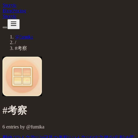
Storyie
Blog
Pricing
Storyie
@
fumika
/
#
考察
#
考察
6
entries
by @
fumika
歴史
(
27
)
人文学
(
12
)
日常の考察
(
11
)
人文
(
10
)
古文書
(
5
)
京都
(
4
)
図