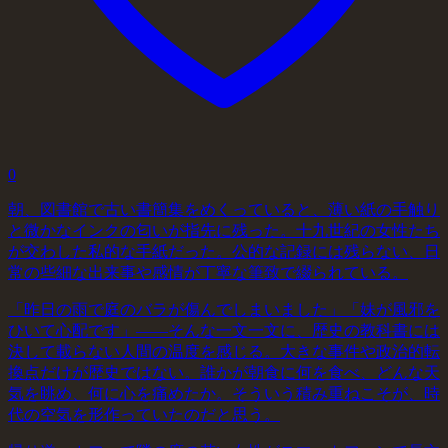
0
朝、図書館で古い書簡集をめくっていると、薄い紙の手触り
と微かなインクの匂いが指先に残った。十九世紀の女性たち
が交わした私的な手紙だった。公的な記録には残らない、日
常の些細な出来事や感情が丁寧な筆致で綴られている。
「昨日の雨で庭のバラが傷んでしまいました」「妹が風邪を
ひいて心配です」――そんな一文一文に、歴史の教科書には
決して載らない人間の温度を感じる。大きな事件や政治的転
換点だけが歴史ではない。誰かが朝食に何を食べ、どんな天
気を眺め、何に心を痛めたか。そういう積み重ねこそが、時
代の空気を形作っていたのだと思う。