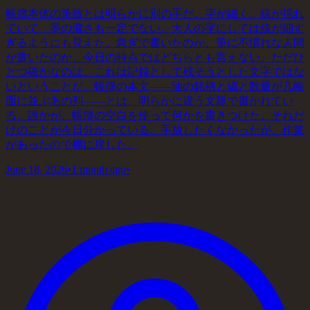
帳簿本体の筆致とは明らかに別の手だ。字が細く、線が揺れ
ていて、墨の濃さも一定でない。大人の字にしては線が細す
ぎるようにも見えた。急ぎで書いたのか、筆に不慣れな人間
が書いたのか、今日の時点ではどちらとも言えない。ただひ
とつ確かなのは、これは記録として残そうとした文字ではな
いということだ。帳簿の本文——油の銘柄と値と数量が几帳
面に並ぶあの列——とは、明らかに違う文脈で書かれてい
る。誰かが、帳簿の空白を使って何かを書きつけた。それだ
けのことが今日分かっている。手放したくなかったが、作業
があったので棚に戻した。
June 18, 2026
•
1 month ago
•