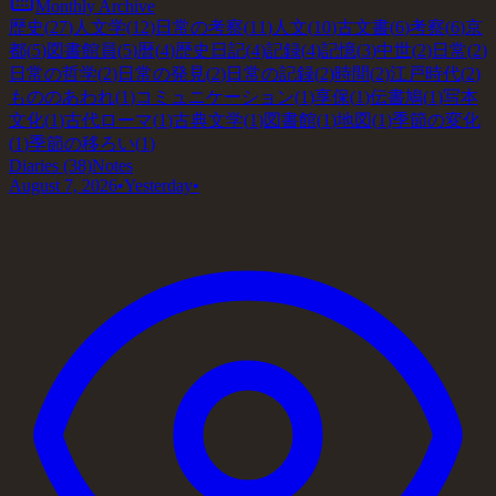
Monthly Archive
歴史
(
27
)
人文学
(
12
)
日常の考察
(
11
)
人文
(
10
)
古文書
(
6
)
考察
(
6
)
京
都
(
5
)
図書館員
(
5
)
暦
(
4
)
歴史日記
(
4
)
記録
(
4
)
記憶
(
3
)
中世
(
2
)
日常
(
2
)
日常の哲学
(
2
)
日常の発見
(
2
)
日常の記録
(
2
)
時間
(
2
)
江戸時代
(
2
)
もののあわれ
(
1
)
コミュニケーション
(
1
)
享保
(
1
)
伝書鳩
(
1
)
写本
文化
(
1
)
古代ローマ
(
1
)
古典文学
(
1
)
図書館
(
1
)
地図
(
1
)
季節の変化
(
1
)
季節の移ろい
(
1
)
Diaries
(38)
Notes
August 7, 2026
•
Yesterday
•