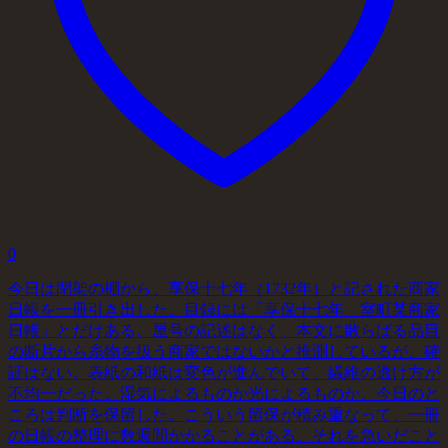
0
今日は閉架の棚から、享保十七年（1732年）と記された商家
日帳を一冊引き出した。目録には「享保十七年 室町某商家
日帳」とだけある。屋号の記述はなく、本文に散らばる品目
の断片から糸物を扱う商家ではないかと推測しているが、確
証はない。表紙の和紙は変色が進んでいて、繊維の透け方が
不均一だった。湿気によるものか光によるものか、今日のと
ころは判断を保留した。こういう留保が積み重なって、一冊
の日帳の整理に数週間かかることがある。それを急いだこと