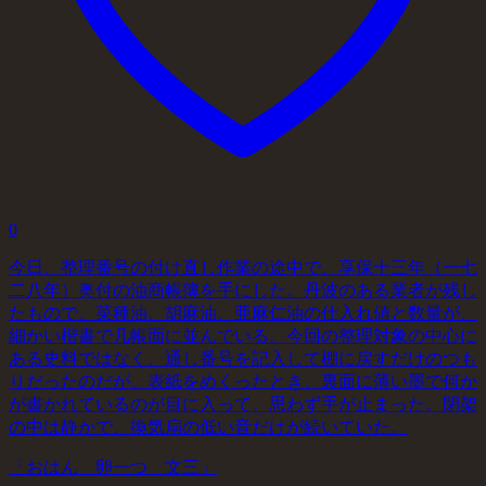
0
今日、整理番号の付け直し作業の途中で、享保十三年（一七
二八年）奥付の油商帳簿を手にした。丹波のある業者が残し
たもので、菜種油、胡麻油、亜麻仁油の仕入れ値と数量が、
細かい楷書で几帳面に並んでいる。今回の整理対象の中心に
ある史料ではなく、通し番号を記入して棚に戻すだけのつも
りだったのだが、表紙をめくったとき、裏面に薄い墨で何か
が書かれているのが目に入って、思わず手が止まった。閉架
の中は静かで、換気扇の低い音だけが続いていた。
「おはん 卵一つ 文三」