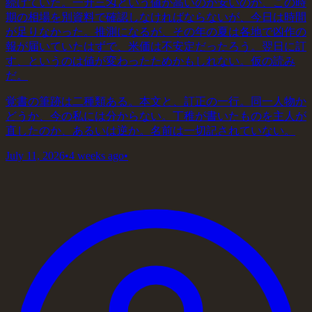
続けていた。一升三匁という値が高いのか安いのか、この時
期の相場を別資料で確認しなければならないが、今日は時間
が足りなかった。推測になるが、その年の夏は各地で凶作の
報が届いていたはずで、米価は不安定だったろう。翌日に訂
す、というのは値が変わったためかもしれない。仮の読み
だ。
覚書の筆跡は二種類ある。本文と、訂正の一行。同一人物か
どうか、今の私には分からない。丁稚が書いたものを主人が
直したのか、あるいは逆か。名前は一切記されていない。
July 11, 2026
•
4 weeks ago
•