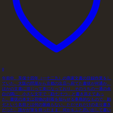
0
午前中、享保十四年（一七二九）の商家文書の目録作業をし
ていた。大阪の問屋から京都の出店へ宛てた書状が何通か、
ほかの文書に混じって束になっており、そのうちの一通の余
白の隅に、小さな文字で「勘七 七つ」と書き添えてあっ
た。書状の本文は荷物の到着を知らせる事務的なもので、勘
七という名前とは何の脈絡もない。ただそれだけの走り書き
だった。誰かが筆を持ったまま、何かをふと思い出して書い