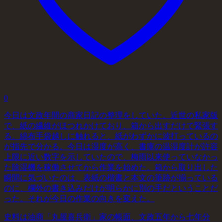
0
今日は文政年間の商家日記の整理をしていた。近世の私家版
で、紙の繊維がほつれかけており、箱から出すだけで緊張す
る。綿布手袋越しに触れると、紙がわずかに波打っているの
が指先で分かる。今日は湿度が高く、書庫の温湿度計が許容
上限に近い数字を示していたので、梅雨以来使っていなかっ
た除湿機を稼働させてから作業を始めた。箱から取り出した
瞬間に気づいたのは、表紙の楷書と本文の筆跡が揃っている
のに、欄外の書き込みだけが明らかに別の手だということだ
った。それが今日の作業の向きを変えた。
史料は油商「丸屋喜兵衛」家の帳面、文政五年から七年分