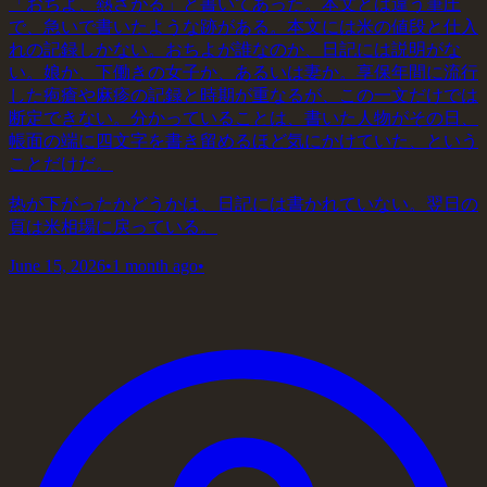
「おちよ、熱さがる」と書いてあった。本文とは違う筆圧
で、急いで書いたような跡がある。本文には米の値段と仕入
れの記録しかない。おちよが誰なのか、日記には説明がな
い。娘か、下働きの女子か、あるいは妻か。享保年間に流行
した疱瘡や麻疹の記録と時期が重なるが、この一文だけでは
断定できない。分かっていることは、書いた人物がその日、
帳面の端に四文字を書き留めるほど気にかけていた、という
ことだけだ。
热が下がったかどうかは、日記には書かれていない。翌日の
頁は米相場に戻っている。
June 15, 2026
•
1 month ago
•