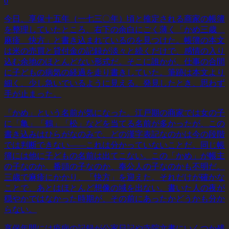
0
今日、享保十五年（一七三〇年）頃と推定される商家の帳簿
を整理していたところ、右下の余白にごく薄く「かめ三歳
麻疹 快方」と書き込まれているのを見つけた。帳簿の本文
は米の売買と貸付金の記録が淡々と続くだけで、感情の入り
込む余地のほとんどない形式だ。そこに誰かが、仕事の合間
に子どもの病気の経過を走り書きしていた。筆跡は本文より
細く、少し急いでいるように見える。発見したとき、思わず
手が止まった。
「かめ」という名前が気になった。江戸期の商家では女の子
に「亀」「鶴」「松」などを当てる名前が多かったが、この
書き込みはひらがなのみで、どの漢字表記なのかは今の段階
では判断できない——これは分かっていないことだ。同じ帳
簿には他に子どもの名前は出てこない。この「かめ」が帳主
の子なのか、番頭の子なのか、奉公人の子なのかも不明だ。
三歳で麻疹にかかり、「快方」を迎えた。それだけが確かな
ことで、あとはほとんど想像の域を出ない。書いた人の夜が
穏やかではなかった時期が、その前にあったかどうかも分か
らない。
享保年間には疫病の記録が公家日記や寺院文書にいくつか残