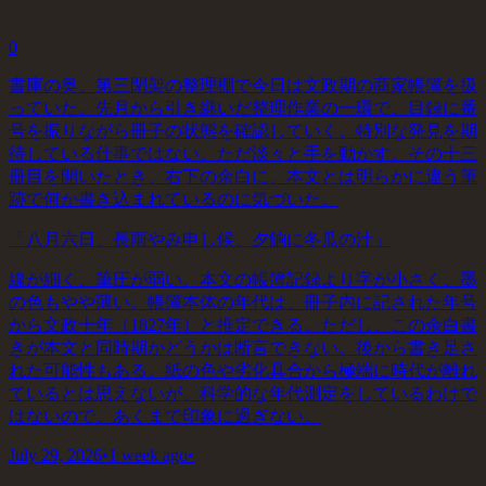
0
書庫の奥、第三閉架の整理棚で今日は文政期の商家帳簿を扱
っていた。先月から引き継いだ整理作業の一環で、目録に番
号を振りながら冊子の状態を確認していく。特別な発見を期
待している仕事ではない。ただ淡々と手を動かす。その十三
冊目を開いたとき、右下の余白に、本文とは明らかに違う筆
跡で何か書き込まれているのに気づいた。
「八月六日、長雨やみ申し候、夕餉に冬瓜の汁」
線が細く、筆圧が弱い。本文の帳簿記録より字が小さく、墨
の色もやや薄い。帳簿本体の年代は、冊子内に記された年号
から文政十年（1827年）と推定できる。ただし、この余白書
きが本文と同時期かどうかは断言できない。後から書き足さ
れた可能性もある。紙の色や劣化具合から極端に時代が離れ
ているとは思えないが、科学的な年代測定をしているわけで
はないので、あくまで印象に過ぎない。
July 29, 2026
•
1 week ago
•