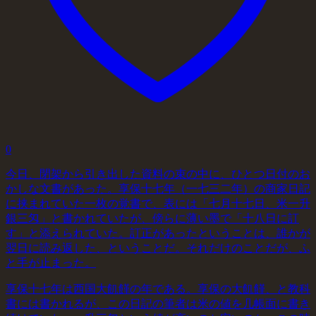
0
今日、閉架から引き出した資料の束の中に、ひとつ日付のお
かしな文書があった。享保十七年（一七三二年）の商家日記
に挟まれていた一枚の覚書で、表には「七月十七日、米一升
銀三匁」と書かれていたが、傍らに薄い墨で「十八日に訂
す」と添えられていた。訂正があったということは、誰かが
翌日に読み返した、ということだ。それだけのことだが、ふ
と手が止まった。
享保十七年は西国大飢饉の年である。享保の大飢饉、と教科
書には書かれるが、この日記の筆者は米の値を几帳面に書き