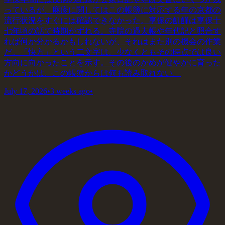
っているが、麻疹に関してはこの帳簿に対応する年の京都の
流行状況をすぐには確認できなかった。享保の飢饉は享保十
七年頃の話で時期がずれる。寺院の過去帳や年代記と照合す
れば何か分かるかもしれないが、それはまた別の機会の作業
だ。「快方」という二文字は、少なくともその時点では良い
方向に向かったことを示す。その後のかめが健やかに育った
かどうかは、この帳簿からは何も読み取れない。
July 17, 2026
•
3 weeks ago
•