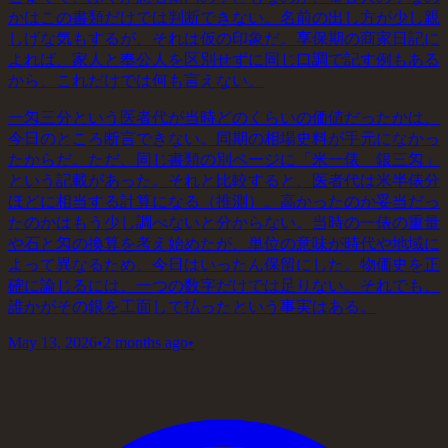
かはこの書類だけでは判断できない。名前の出し方が少し親
しげな気もするが、それは仮の印象だ。享保期の商家日記に
よれば、家人と奉公人を区別せずに同じ口調で記す例もある
から、これだけでは何も言えない。
一匁三分という医者代が当時どのくらいの価値だったかは、
今日のところ断言できない。同期の相場史料が手元になかっ
たからだ。ただ、同じ書類の別ページに「米一俵 銀三匁」
という記載があった。それと比較すると、医者代は米半俵分
ほどに相当する計算になる（推測）。高かったのか妥当だっ
たのかはもう少し調べないと分からない。当時の一俵の重量
や石と匁の換算を考え始めたが、単位の意味が時代や地域に
よって異なるため、今日はいったん保留にした。物価史を正
確に論じるには、一つの数字だけでは足りない。それでも、
誰かがその銀を工面して払ったという事実はある。
May 13, 2026
•
2 months ago
•