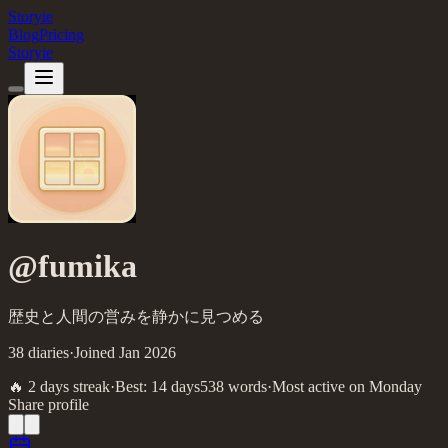
Storyie
Blog
Pricing
Storyie
@
fumika
歴史と人間の営みを静かに見つめる
38
diaries
·
Joined
Jan
2026
🔥
2
day
s
streak
·
Best:
14
day
s
538
words
·
Most active on
Monday
Share profile