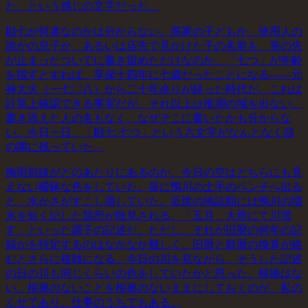
た、という感じの文字だった。
勘七が何者なのかは分からない。商家の子どもか、使用人の
誰かの息子か、あるいは店先で見かけた子の名前を、筆の先
が止まったついでに書き留めただけなのか。「七つ」が年齢
を指すとすれば、享保十四年に七歳だったことになる——元
禄大火（一七〇八）から二十年余りが経った時代だ。これは
計算上確認できる事実だが、それ以上は推測の域を出ない。
書き添えた人の名もなく、なぜそこに書いたかも分からな
い。今日一日、「勘七 七つ」という六文字がなんとなく頭
の隅に残っていた。
梅雨前線がどのあたりにあるのか、今日の空はどちらにも見
えない曖昧な色をしていた。昼に鴨川の土手のベンチへ出る
と、水かさがすこし増していた。近世の地誌類には鴨川の増
水を短く記した箇所が散見される。「五月、大雨にて川増
す」といった調子の記述だ。ただし、それが旧暦の何年の記
録かを特定するのはなかなか難しく、旧暦と新暦の換算が絡
むとさらに複雑になる。今日の川を見ながら、そうした記述
の日の川も同じくらいの色をしていたかと思った。根拠はな
い。根拠のないことを根拠のないままにしておくのが、私の
くせであり、仕事のうちでもある。