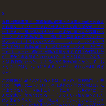
0
今日は閉架書庫で、享保年間の商家の往来書を台帳と照合す
る作業をしていた。おそらく伏見あたりの米問屋が使ってい
た手控えで、紙の傷みは少なく、わずかに黄ばんだ程度だっ
た。ところが表紙の右端に、薄い墨の落書きが残っていた。
子どもの手によるものだろうか——「ふく」と、ひらがなで
二文字だけ。作業の前に白手袋をはめ直したとき、その二文
字が目に入った。館内の照明の角度を変えて何度か確認した
が、後から書き加えられたもので、本文とは別の手であるこ
とはほぼ確かだった。字の揺れ方や筆圧の弱さからして、お
となの手ではないように見える。ただし、それも推測に過ぎ
ない。
この書類に記録されている人名は、主人の「惣右衛門」と番
頭の「佐助」の二人だけだ。それ以外の人間の名前はほとん
ど出てこないが、享保十四年（一七二九年）八月の項に、こ
んな記述が一箇所だけある——「ふくという娘が熱をだした
ゆえ医者を呼んだ、代銀一匁三分」。分かっていることはそ
こまでで、ふくが惣右衛門の子どもなのか、奉公人の子なの