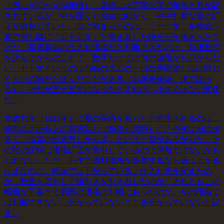
（仮に1822〜1824年頃）。表紙には丁寧な字で年号と月が記
されているが、中を開くと余白に細かく、やや乱暴な筆の訂
正が散在していた。目に留まったのは、「七十文」を横線一
本で消し隣に「五十五文」と書き直した跡が三か所あったこ
とだ。荏胡麻油の仕入れ価格だと判断できたのは、前後数行
を読んでからのことで、数字だけでは何の値段かも分からな
い。七十文というのは当時の大工の一日の手間賃とほぼ同じ
くらいの額だと読んだことがある（出典未確認、後で調べ
る）。それが五十五文になったとすれば、小さくはない変化
だ。
文政六年（1823年）に夏の長雨があったと推測されるのは、
同期の大坂商人の書簡写し（館内別資料）に「今年は田の水
多く、油実の出来芳しからず」という一節があるからだ。そ
の秋の記録に価格訂正が集中しているのは偶然ではないかも
しれない。ただ、不作で原料価格が高騰するなら値は上がる
はずなのに、帳面では下がっている。仕入れ先を変えたの
か、数量を増やして値引きを引き出したのか、それともこの
帳面が下書きで実際の価格は別帳にあったのか。今の段階で
は判断できない。分かっていないことを分かっていないと記
す。