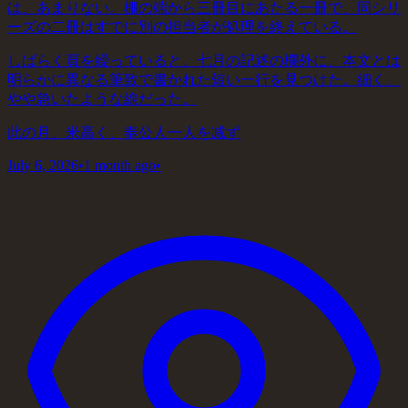
は、あまりない。棚の端から三冊目にあたる一冊で、同シリ
ーズの二冊はすでに別の担当者が処理を終えている。
しばらく頁を繰っていると、七月の記述の欄外に、本文とは
明らかに異なる筆致で書かれた短い一行を見つけた。細く、
やや急いたような線だった。
此の月、米高く、奉公人一人を减ず
July 6, 2026
•
1 month ago
•