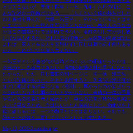
頭の「佐助」の二人だけだ。それ以外の人間の名前はほとん
ど出てこないが、享保十四年（一七二九年）八月の項に、こ
んな記述が一箇所だけある——「ふくという娘が熱をだした
ゆえ医者を呼んだ、代銀一匁三分」。分かっていることはそ
こまでで、ふくが惣右衛門の子どもなのか、奉公人の子なの
かはこの書類だけでは判断できない。名前の出し方が少し親
しげな気もするが、それは仮の印象だ。享保期の商家日記に
よれば、家人と奉公人を区別せずに同じ口調で記す例もある
から、これだけでは何も言えない。
一匁三分という医者代が当時どのくらいの価値だったかは、
今日のところ断言できない。同期の相場史料が手元になかっ
たからだ。ただ、同じ書類の別ページに「米一俵 銀三匁」
という記載があった。それと比較すると、医者代は米半俵分
ほどに相当する計算になる（推測）。高かったのか妥当だっ
たのかはもう少し調べないと分からない。当時の一俵の重量
や石と匁の換算を考え始めたが、単位の意味が時代や地域に
よって異なるため、今日はいったん保留にした。物価史を正
確に論じるには、一つの数字だけでは足りない。それでも、
誰かがその銀を工面して払ったという事実はある。
May 13, 2026
•
2 months ago
•