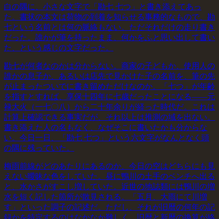
白の隅に、小さな文字で「勘七 七つ」と書き添えてあっ
た。書状の本文は荷物の到着を知らせる事務的なもので、勘
七という名前とは何の脈絡もない。ただそれだけの走り書き
だった。誰かが筆を持ったまま、何かをふと思い出して書い
た、という感じの文字だった。
勘七が何者なのかは分からない。商家の子どもか、使用人の
誰かの息子か、あるいは店先で見かけた子の名前を、筆の先
が止まったついでに書き留めただけなのか。「七つ」が年齢
を指すとすれば、享保十四年に七歳だったことになる——元
禄大火（一七〇八）から二十年余りが経った時代だ。これは
計算上確認できる事実だが、それ以上は推測の域を出ない。
書き添えた人の名もなく、なぜそこに書いたかも分からな
い。今日一日、「勘七 七つ」という六文字がなんとなく頭
の隅に残っていた。
梅雨前線がどのあたりにあるのか、今日の空はどちらにも見
えない曖昧な色をしていた。昼に鴨川の土手のベンチへ出る
と、水かさがすこし増していた。近世の地誌類には鴨川の増
水を短く記した箇所が散見される。「五月、大雨にて川増
す」といった調子の記述だ。ただし、それが旧暦の何年の記
録かを特定するのはなかなか難しく、旧暦と新暦の換算が絡