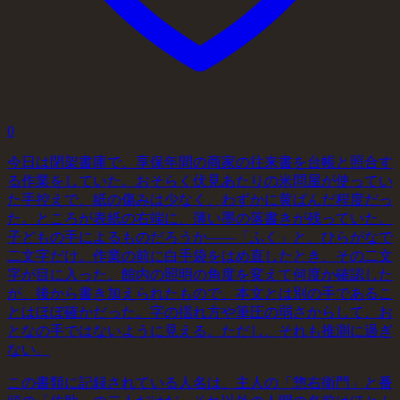
0
今日は閉架書庫で、享保年間の商家の往来書を台帳と照合す
る作業をしていた。おそらく伏見あたりの米問屋が使ってい
た手控えで、紙の傷みは少なく、わずかに黄ばんだ程度だっ
た。ところが表紙の右端に、薄い墨の落書きが残っていた。
子どもの手によるものだろうか——「ふく」と、ひらがなで
二文字だけ。作業の前に白手袋をはめ直したとき、その二文
字が目に入った。館内の照明の角度を変えて何度か確認した
が、後から書き加えられたもので、本文とは別の手であるこ
とはほぼ確かだった。字の揺れ方や筆圧の弱さからして、お
となの手ではないように見える。ただし、それも推測に過ぎ
ない。
この書類に記録されている人名は、主人の「惣右衛門」と番