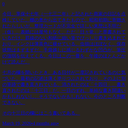
0
今日、享保十七年（一七三二年）と記された商家の日記を点
検していた。棚の奥から出てきたもので、昭和初期に寄贈さ
れたらしいが、整理カードが不完全で詳しい来歴は不明だ
（仮）。表紙には屋号もなく、ただ「日々覚」と墨書されて
いるだけ。罫線のない和紙に細い筆でびっしり書き込まれて
おり、インクは薄茶色に褪せている。虫損はほぼなく、保存
状態はまずまずだ。手袋越しに感じるわずかな凹凸が、筆圧
の強弱を伝えてくる。今日はこの一冊を、午後のほとんどか
けて読んだ。
七月の欄を開いたとき、ある日付が二度記されているのに気
づいた。最初の記述は薄く塗りつぶされており、その上に別
の筆跡で書き直されている。消されたのは「十四日」、書き
直されたのは「十三日」だ。一日のずれ。単純な書き間違い
かもしれないし、そうでないかもしれない。今のところ判断
できない。
その十三日の欄にはこう書いてある。
March 19, 2026
•
4 months ago
•