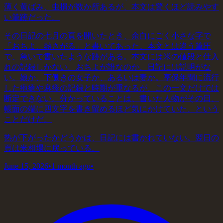
薄く黄ばみ、虫損が数か所あるが、本文は驚くほど読みやす
い筆跡だった。
その日記の七月の頁を開いたとき、余白にごく小さな字で
「おちよ、熱さがる」と書いてあった。本文とは違う筆圧
で、急いで書いたような跡がある。本文には米の値段と仕入
れの記録しかない。おちよが誰なのか、日記には説明がな
い。娘か、下働きの女子か、あるいは妻か。享保年間に流行
した疱瘡や麻疹の記録と時期が重なるが、この一文だけでは
断定できない。分かっていることは、書いた人物がその日、
帳面の端に四文字を書き留めるほど気にかけていた、という
ことだけだ。
热が下がったかどうかは、日記には書かれていない。翌日の
頁は米相場に戻っている。
June 15, 2026
•
1 month ago
•