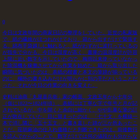
0
今日は文政年間の商家日記の整理をしていた。近世の私家版
で、紙の繊維がほつれかけており、箱から出すだけで緊張す
る。綿布手袋越しに触れると、紙がわずかに波打っているの
が指先で分かる。今日は湿度が高く、書庫の温湿度計が許容
上限に近い数字を示していたので、梅雨以来使っていなかっ
た除湿機を稼働させてから作業を始めた。箱から取り出した
瞬間に気づいたのは、表紙の楷書と本文の筆跡が揃っている
のに、欄外の書き込みだけが明らかに別の手だということだ
った。それが今日の作業の向きを変えた。
史料は油商「丸屋喜兵衛」家の帳面、文政五年から七年分
（仮に1822〜1824年頃）。表紙には丁寧な字で年号と月が記
されているが、中を開くと余白に細かく、やや乱暴な筆の訂
正が散在していた。目に留まったのは、「七十文」を横線一
本で消し隣に「五十五文」と書き直した跡が三か所あったこ
とだ。荏胡麻油の仕入れ価格だと判断できたのは、前後数行
を読んでからのことで、数字だけでは何の値段かも分からな