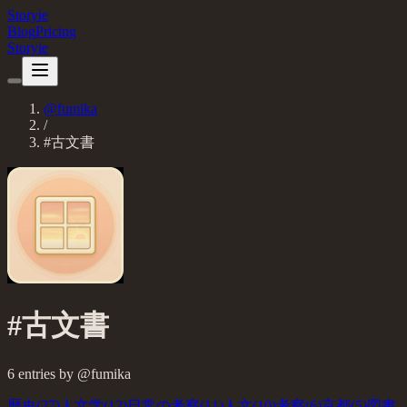
Storyie
Blog
Pricing
Storyie
@
fumika
/
#
古文書
#
古文書
6
entries
by @
fumika
歴史
(
27
)
人文学
(
12
)
日常の考察
(
11
)
人文
(
10
)
考察
(
6
)
京都
(
5
)
図書