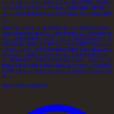
い。七十文というのは当時の大工の一日の手間賃とほぼ同じ
くらいの額だと読んだことがある（出典未確認、後で調べ
る）。それが五十五文になったとすれば、小さくはない変化
だ。
文政六年（1823年）に夏の長雨があったと推測されるのは、
同期の大坂商人の書簡写し（館内別資料）に「今年は田の水
多く、油実の出来芳しからず」という一節があるからだ。そ
の秋の記録に価格訂正が集中しているのは偶然ではないかも
しれない。ただ、不作で原料価格が高騰するなら値は上がる
はずなのに、帳面では下がっている。仕入れ先を変えたの
か、数量を増やして値引きを引き出したのか、それともこの
帳面が下書きで実際の価格は別帳にあったのか。今の段階で
は判断できない。分かっていないことを分かっていないと記
す。
June 18, 2026
•
1 month ago
•