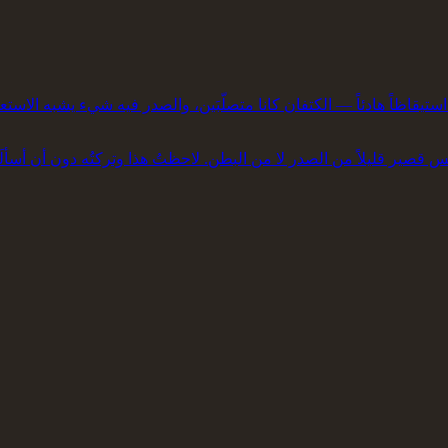
تيقاظاً هادئاً — الكتفان كانا متصلّبَين، والصدر فيه شيء يشبه الاست
س قصير قليلاً من الصدر لا من البطن. لاحظتُ هذا وتركتُه دون أن أسأ