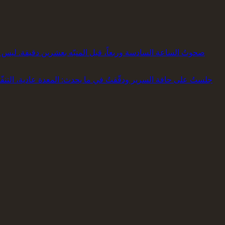
صحوتُ الساعة السادسة وربعاً، قبل المنبّه بعشرين دقيقة. ليس اس
جلستُ على حافة السرير ودقّقتُ في ما يحدث: المعدة عادية، التنفّ