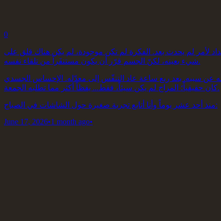
0
عداد لأمر لم يحدث بعد. الفكرة لم تكن موجودة، لم يكن هناك قلق على
شيء بعينه، لكنّ الجسم قرّر أن يكون مستنفَراً من تلقاء نفسه.
لَه عن سببه. بعد ربع ساعة عاد التنفّس إلى معدّله. الإحساس الجسدي
كان حقيقياً؛ المزاج لم يكن سيئاً، فقط... يقظاً أكثر مما تطلبه الجمعة.
منذ أحد عشر يوماً وأنا أتابع تجربة صغيرة حول الشاشات في الصباح:
June 17, 2026
•
1 month ago
•