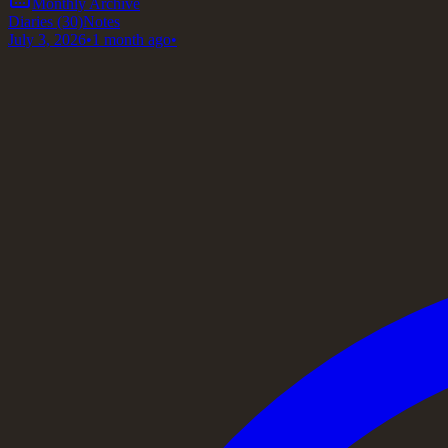
Monthly Archive
Diaries
(30)
Notes
July 3, 2026
•
1 month ago
•