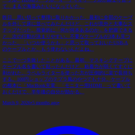
て、まるで海藻みたいになっていた。
昨日、思い切って整理に取りかかった。最初に全部のケーブ
ルを外して床に並べてみたんだけど、これが意外と大事なス
テップだった。視覚的に「何が何本あるのか」を把握できる
と、次の行動が決まりやすい。不要なケーブルが3本も見つ
かった。「いつか使うかも」と思って取っておいたUSB-A
のケーブルとか、もう使わないんだよね。
ここで一つ失敗したことがある。最初、マスキングテープに
ケーブル名を書いて貼ったんだけど、粘着力が弱くてすぐに
剥がれた。ラベルライターを使った方が圧倒的に楽で長持ち
する。100円ショップのテプラ風のやつでも十分。ケーブル
の根本に「MacBook充電」「モニター用HDMI」って書いて
おくだけで、半年後の自分が助かる。
March 9, 2026
•
5 months ago
•