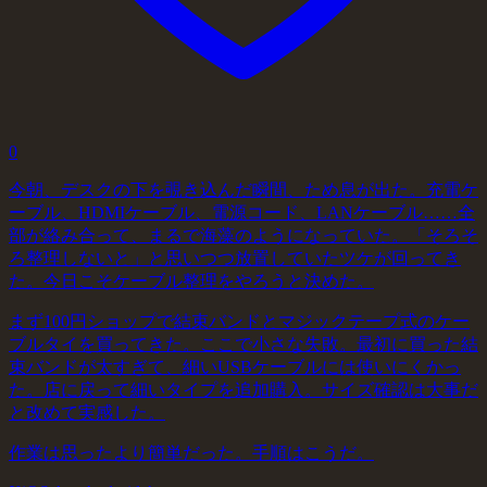
0
今朝、デスクの下を覗き込んだ瞬間、ため息が出た。充電ケ
ーブル、HDMIケーブル、電源コード、LANケーブル……全
部が絡み合って、まるで海藻のようになっていた。「そろそ
ろ整理しないと」と思いつつ放置していたツケが回ってき
た。今日こそケーブル整理をやろうと決めた。
まず100円ショップで結束バンドとマジックテープ式のケー
ブルタイを買ってきた。ここで小さな失敗。最初に買った結
束バンドが太すぎて、細いUSBケーブルには使いにくかっ
た。店に戻って細いタイプを追加購入。サイズ確認は大事だ
と改めて実感した。
作業は思ったより簡単だった。手順はこうだ。