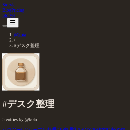
Storyie
Blog
Pricing
Storyie
@
kota
/
#
デスク整理
#
デスク整理
5
entries
by @
kota
ハウツー
(
21
)
ケーブル整理
(
10
)
整理術
(
9
)
DIY
(
8
)
作業効率
(
8
)
作