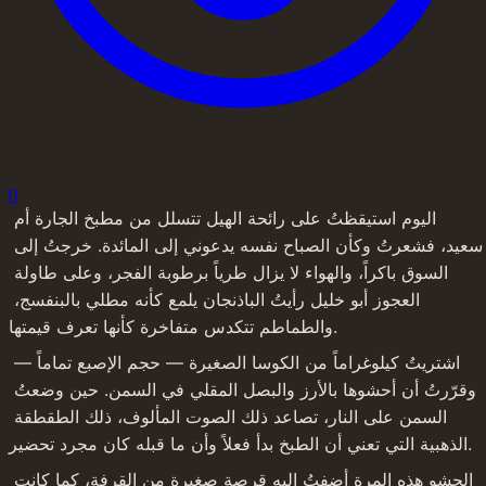
0
اليوم استيقظتُ على رائحة الهيل تتسلل من مطبخ الجارة أم 
سعيد، فشعرتُ وكأن الصباح نفسه يدعوني إلى المائدة. خرجتُ إلى 
السوق باكراً، والهواء لا يزال طرياً برطوبة الفجر، وعلى طاولة 
العجوز أبو خليل رأيتُ الباذنجان يلمع كأنه مطلي بالبنفسج، 
والطماطم تتكدس متفاخرة كأنها تعرف قيمتها.
اشتريتُ كيلوغراماً من الكوسا الصغيرة — حجم الإصبع تماماً — 
وقرّرتُ أن أحشوها بالأرز والبصل المقلي في السمن. حين وضعتُ 
السمن على النار، تصاعد ذلك الصوت المألوف، ذلك الطقطقة 
الذهبية التي تعني أن الطبخ بدأ فعلاً وأن ما قبله كان مجرد تحضير.
الحشو هذه المرة أضفتُ إليه قرصة صغيرة من القرفة، كما كانت 