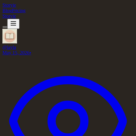
Storyie
Blog
Pricing
Storyie
@
layla
May 15, 2026
•