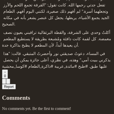
تفعل جدتي رحمها الله. كانت تقول: "القرفة تجمع اللحم والأرز 
وتجعلهما أسرة." لم أفهم ذلك صغيرة، لكنني اليوم أفهم. الطعام 
الجيد يجمع الأشياء، يربطها، يجعل كل عنصر يشعر بأنه في مكانه 
الصحيح.
أكلتُ وحدي على الشرفة، والقطة البرتقالية تراقبني بعيون نصف 
مغمضة. كل لقمة كانت دافئة ومُشبعة بطريقة لا يستطيع المطعم 
أن يعيدها أبداً، لأن المطعم لا يطبخ بذاكرة جدة.
في المساء، دعوتُ صديقتي نور وأحضرتُ المتبقي. قالت: "هذا 
يذكرني ببيت أمي." وهذه، في نظري، أعلى جائزة يمكن أن يحصل 
عليها طبق. #طبخ #مائدة_عربية #ذاكرة_الطعام #كوسا_محشية
0
Report
Comments
No comments yet. Be the first to comment!