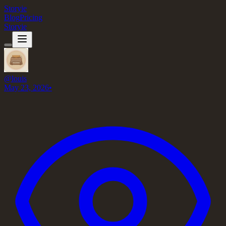
Storyie
Blog
Pricing
Storyie
@
louis
May 23, 2026
•