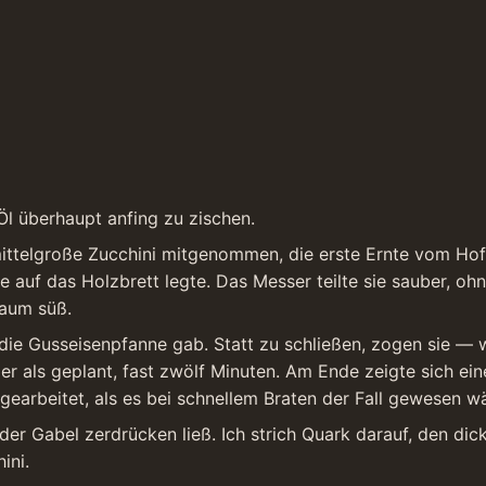
l überhaupt anfing zu zischen.
ttelgroße Zucchini mitgenommen, die erste Ernte vom Hof a
e auf das Holzbrett legte. Das Messer teilte sie sauber, oh
kaum süß.
 die Gusseisenpfanne gab. Statt zu schließen, zogen sie — w
nger als geplant, fast zwölf Minuten. Am Ende zeigte sich ei
earbeitet, als es bei schnellem Braten der Fall gewesen wä
er Gabel zerdrücken ließ. Ich strich Quark darauf, den dic
ini.