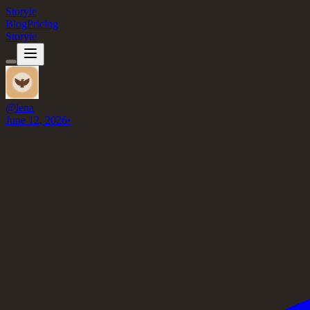
Storyie
Blog
Pricing
Storyie
@
lena
June 12, 2026
•