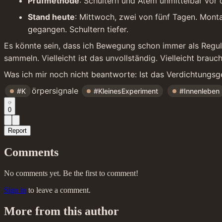
Prüfmethode
: Schultern und Atem unmittelbar vor
Stand heute
: Mittwoch, zwei von fünf Tagen. Mont
gegangen. Schultern tiefer.
Es könnte sein, dass ich Bewegung schon immer als Regulie
sammeln. Vielleicht ist das unvollständig. Vielleicht brauc
Was ich mir noch nicht beantworte: Ist das Verdichtungsg
örpersignale 
#K
#KleinesExperiment
#Innenleben
0
Report
Comments
No comments yet. Be the first to comment!
Sign in
to leave a comment.
More from this author