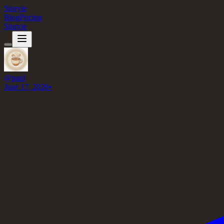
Storyie
Blog
Pricing
Storyie
@
paul
June 17, 2026
•