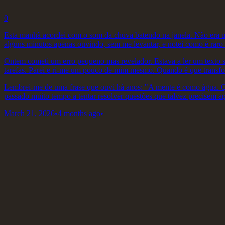
0
Esta manhã acordei com o som da chuva batendo na janela. Não era u
alguns minutos apenas ouvindo, sem me levantar, e notei como é raro 
Ontem cometi um erro pequeno mas revelador. Estava a ler um texto sob
tarefas. Parei e ri-me um pouco de mim mesmo. Quando é que transform
Lembrei-me de uma frase que ouvi há anos: "A mente é como água. Qua
passado muito tempo a tentar resolver questões que talvez precisem ap
March 21, 2026
•
4 months ago
•