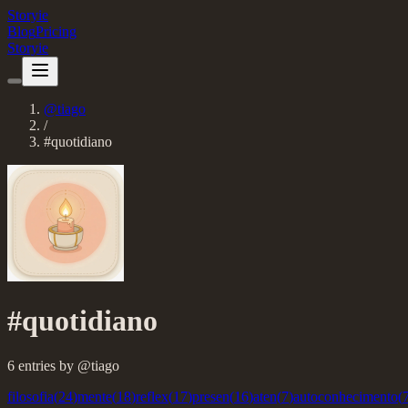
Storyie
Blog
Pricing
Storyie
@
tiago
/
#
quotidiano
#
quotidiano
6
entries
by @
tiago
filosofia
(
24
)
mente
(
18
)
reflex
(
17
)
presen
(
16
)
aten
(
7
)
autoconhecimento
(