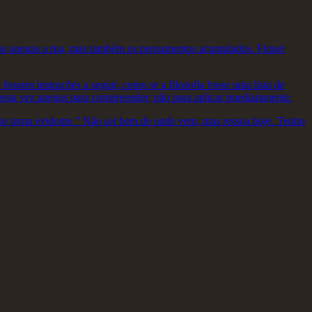
não apenas a rua, mas também os pensamentos acumulados. Fiquei
ossem instruções a seguir, como se a filosofia fosse uma lista de
desta vez apenas para compreender, não para aplicar imediatamente.
 se torna evidente." Não sei bem de onde vem, mas ressoa hoje. Tenho