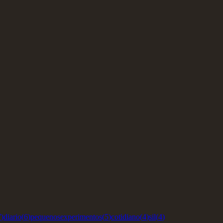
7
)
diario
(
6
)
pequenosexperimentos
(
5
)
cotidiano
(
4
)
sil
(
4
)