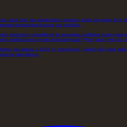
ma chuva forte, mas aquele ritmo constante e suave que parece lavar 
permitir-me esse tipo de pausa sem propósito.
re estoicismo e apercebi-me de que estava a sublinhar frases como se f
ei a reflexão num projeto de produtividade? Voltei atrás e reli tudo, 
ndo está agitada, é difícil ver com clareza. Quando está calma, tudo
enas de mais silêncio.