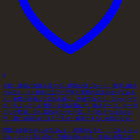
0
今朝、通帳の残高を見て少し呼吸が浅くなった。数字は嘘を
つかない。3ヶ月前に立てた予算と実際の支出を並べてみる
と、食費が計画より12%も多い。外食ではなく、スーパーで
の「ちょっとした贅沢」の積み重ねだ。輸入チーズ、オーガ
ニック野菜、少し高めのコーヒー豆。一つひとつは小さい
が、週に3回続ければ月で見ると無視できない金額になる。
問題は金額そのものではなく、意識のなさだ。「これくらい
なら」という言い訳が、判断を鈍らせる。本当に必要なの