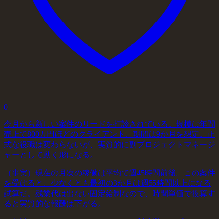
0
今月から新しい案件のリードを打診されている。規模は年間
売上で800万円ほどのクライアント、期間は9か月を想定。正
式な役職は変わらないが、実質的に副プロジェクトマネージ
ャーとして動く形になる。
（事実）現在の月次の稼働は平均で週45時間前後。この案件
を受けると、少なくとも最初の3か月は週55時間以上になる
試算だ。残業代は出ない固定給制なので、時間単価で換算す
ると実質的な報酬は下がる。