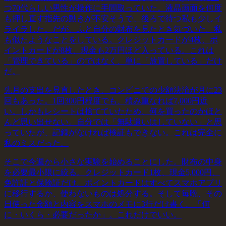
つ70代らしい男性が操作に手間取っていた。液晶画面を何度
も押し直す指先の動きが不安そうで、後ろで待つ私も少しイ
ライラした。だが、ふと自分の財布を見たとき気づいた。私
も似たようなことをしている。クレジットカードが4枚、ポ
イントカードが8枚、現金も2万円ほど入っている。これは
「管理できている」のではなく、単に「放置している」だけ
だ。
先月の支出を見直したとき、コンビニでの少額決済が月に23
回もあった。1回300円程度でも、積み重なれば7,000円近
い。しかもレシートは捨てていたため、何を買ったのかほと
んど思い出せない。自分では「無駄遣いはしていない」と思
っていたが、記録がなければ検証もできない。これは完全に
私のミスだった。
そこで今週から小さな実験を始めることにした。財布の中身
を必要最小限に絞る。クレジットカード1枚、現金5,000円、
免許証と保険証だけ。ポイントカードはすべてスマホアプリ
に移行するか、使わないものは処分する。そして毎晩、その
日使った金額と内容をスマホのメモに3行だけ書く。「何
に・いくら・必要だったか」。これだけでいい。