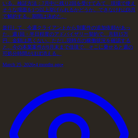
いる。検証方法：7月中に残り2回を受けてみて、現場で使え
そうな場面を1つ以上挙げられるかどうか。できなければ8月
で解約する。期間は決めた。
並行して、今週クライアントから別案件の追加依頼があっ
た。週1回・半日程度のアドバイザリー契約で、月額15万
円。金額は悪くない。ただし現時点の稼働状況を確認する
と、今の本業案件が9月末まで佳境で、そこに乗せると週の
可処分時間がほぼ消える。
March 25, 2026
•
4 months ago
•