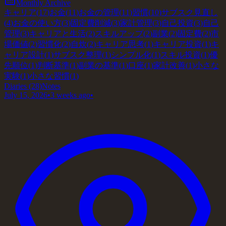
Monthly Archive
キャリア
(
17
)
お金
(
11
)
お金の管理
(
11
)
習慣
(
10
)
サブスク見直し
(
4
)
お金の使い方
(
3
)
固定費削減
(
3
)
家計管理
(
3
)
自己投資
(
3
)
自己
管理
(
3
)
キャリアと生活
(
2
)
スキルアップ
(
2
)
副業
(
2
)
固定費
(
2
)
市
場価値
(
2
)
習慣化
(
2
)
自炊
(
2
)
キャリア思考
(
1
)
キャリア投資
(
1
)
キ
ャリア設計
(
1
)
サブスク整理
(
1
)
シンプル化
(
1
)
スキル投資
(
1
)
優
先順位
(
1
)
判断基準
(
1
)
副業の基準
(
1
)
口座
(
1
)
家計改善
(
1
)
小さな
実験
(
1
)
小さな習慣
(
1
)
Diaries
(28)
Notes
July 15, 2026
•
3 weeks ago
•