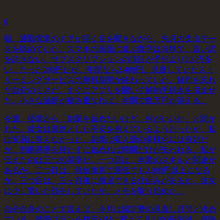
0
朝、通勤電車のドアが開く音を聞きながら、先月の支出デー
タを眺めていた。スマホの画面に並ぶ数字は冷静で、言い訳
を許さない。サブスクリプションの項目が予想より200円多
い。たった200円だが、年間なら2,400円。見逃していたスト
リーミングサービスの無料期間が終わっていた。解約を忘れ
た自分のミスだ。すぐにアプリを開いて解約手続きを済ませ
た。小さな油断が積み重なれば、年間で数万円が消える。
今週、後輩から「副業を始めたいけど、何がいいか」と聞か
れた。彼女は漠然とした不安を抱えているようだったが、私
は安易に答えなかった。副業は収入源の多様化には有効だ
が、判断基準を持たずに始めれば時間だけが失われる。私が
伝えたのは三つの基準だ。一つ目は、本業のスキルと関連が
あるか。二つ目は、時給換算で最低でも2,000円以上になる
か。三つ目は、三ヶ月後に撤退できる仕組みがあるか。彼女
は少し驚いた顔をしていたが、メモを取り始めた。
自分自身のことで言えば、今月は固定費の見直し月間と決め
ている。携帯プランを格安SIMに変えて月3,000円削減、保険