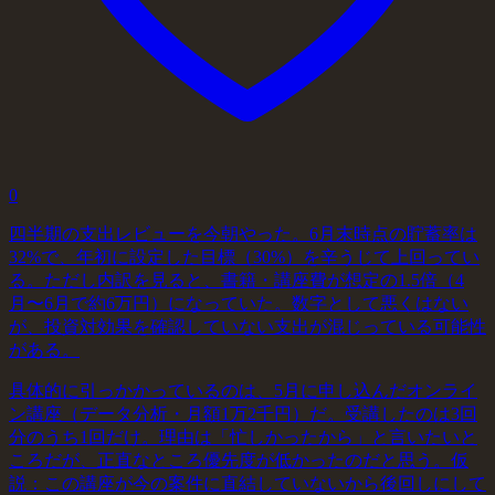
0
四半期の支出レビューを今朝やった。6月末時点の貯蓄率は
32%で、年初に設定した目標（30%）を辛うじて上回ってい
る。ただし内訳を見ると、書籍・講座費が想定の1.5倍（4
月〜6月で約6万円）になっていた。数字として悪くはない
が、投資対効果を確認していない支出が混じっている可能性
がある。
具体的に引っかかっているのは、5月に申し込んだオンライ
ン講座（データ分析・月額1万2千円）だ。受講したのは3回
分のうち1回だけ。理由は「忙しかったから」と言いたいと
ころだが、正直なところ優先度が低かったのだと思う。仮
説：この講座が今の案件に直結していないから後回しにして