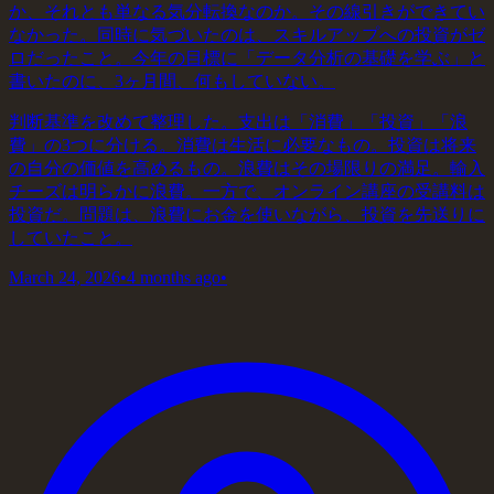
か、それとも単なる気分転換なのか。その線引きができてい
なかった。同時に気づいたのは、スキルアップへの投資がゼ
ロだったこと。今年の目標に「データ分析の基礎を学ぶ」と
書いたのに、3ヶ月間、何もしていない。
判断基準を改めて整理した。支出は「消費」「投資」「浪
費」の3つに分ける。消費は生活に必要なもの。投資は将来
の自分の価値を高めるもの。浪費はその場限りの満足。輸入
チーズは明らかに浪費。一方で、オンライン講座の受講料は
投資だ。問題は、浪費にお金を使いながら、投資を先送りに
していたこと。
March 24, 2026
•
4 months ago
•