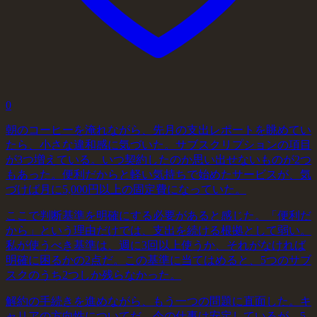
0
朝のコーヒーを淹れながら、先月の支出レポートを眺めてい
たら、小さな違和感に気づいた。サブスクリプションの項目
が3つ増えている。いつ契約したのか思い出せないものが2つ
もあった。便利だからと軽い気持ちで始めたサービスが、気
づけば月に5,000円以上の固定費になっていた。
ここで判断基準を明確にする必要があると感じた。「便利だ
から」という理由だけでは、支出を続ける根拠として弱い。
私が使うべき基準は、週に3回以上使うか、それがなければ
明確に困るかの2点だ。この基準に当てはめると、5つのサブ
スクのうち2つしか残らなかった。
解約の手続きを進めながら、もう一つの問題に直面した。キ
ャリアの方向性についてだ。今の仕事は安定しているが、5