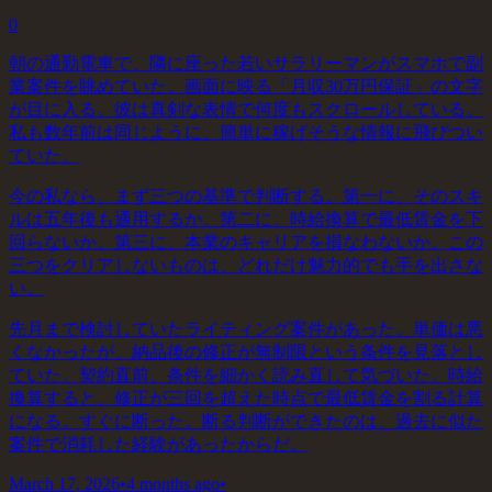
0
朝の通勤電車で、隣に座った若いサラリーマンがスマホで副
業案件を眺めていた。画面に映る「月収30万円保証」の文字
が目に入る。彼は真剣な表情で何度もスクロールしている。
私も数年前は同じように、簡単に稼げそうな情報に飛びつい
ていた。
今の私なら、まず三つの基準で判断する。第一に、そのスキ
ルは五年後も通用するか。第二に、時給換算で最低賃金を下
回らないか。第三に、本業のキャリアを損なわないか。この
三つをクリアしないものは、どれだけ魅力的でも手を出さな
い。
先月まで検討していたライティング案件があった。単価は悪
くなかったが、納品後の修正が無制限という条件を見落とし
ていた。契約直前、条件を細かく読み直して気づいた。時給
換算すると、修正が三回を超えた時点で最低賃金を割る計算
になる。すぐに断った。断る判断ができたのは、過去に似た
案件で消耗した経験があったからだ。
March 17, 2026
•
4 months ago
•