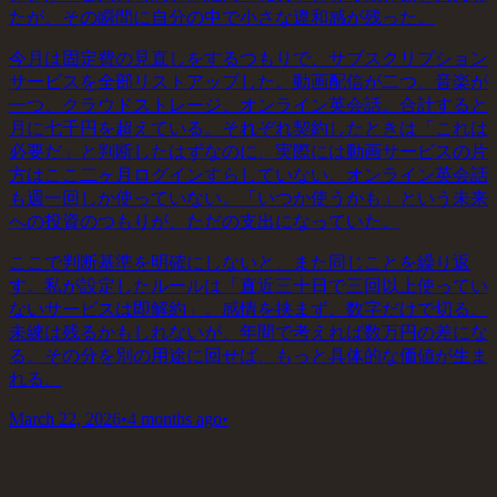
たが、その瞬間に自分の中で小さな違和感が残った。
今月は固定費の見直しをするつもりで、サブスクリプション
サービスを全部リストアップした。動画配信が二つ、音楽が
一つ、クラウドストレージ、オンライン英会話。合計すると
月に七千円を超えている。それぞれ契約したときは「これは
必要だ」と判断したはずなのに、実際には動画サービスの片
方はここ二ヶ月ログインすらしていない。オンライン英会話
も週一回しか使っていない。「いつか使うかも」という未来
への投資のつもりが、ただの支出になっていた。
ここで判断基準を明確にしないと、また同じことを繰り返
す。私が設定したルールは「直近三十日で三回以上使ってい
ないサービスは即解約」。感情を挟まず、数字だけで切る。
未練は残るかもしれないが、年間で考えれば数万円の差にな
る。その分を別の用途に回せば、もっと具体的な価値が生ま
れる。
March 22, 2026
•
4 months ago
•