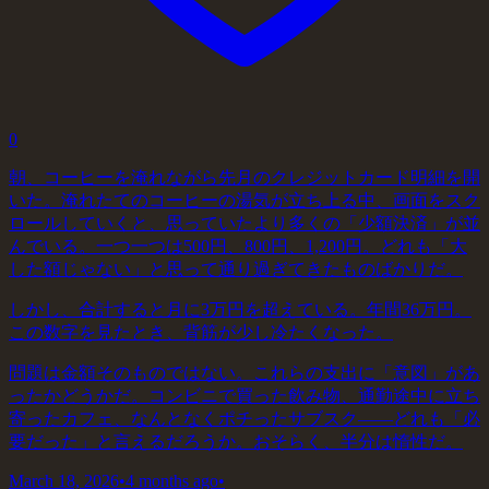
0
朝、コーヒーを淹れながら先月のクレジットカード明細を開
いた。淹れたてのコーヒーの湯気が立ち上る中、画面をスク
ロールしていくと、思っていたより多くの「少額決済」が並
んでいる。一つ一つは500円、800円、1,200円。どれも「大
した額じゃない」と思って通り過ぎてきたものばかりだ。
しかし、合計すると月に3万円を超えている。年間36万円。
この数字を見たとき、背筋が少し冷たくなった。
問題は金額そのものではない。これらの支出に「意図」があ
ったかどうかだ。コンビニで買った飲み物、通勤途中に立ち
寄ったカフェ、なんとなくポチったサブスク——どれも「必
要だった」と言えるだろうか。おそらく、半分は惰性だ。
March 18, 2026
•
4 months ago
•