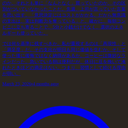
のか、それとも単に「なんとなく」買っていたのか、その区
別がついていなかったことだ。先週、上司が言っていた言葉
を思い出す。「意思決定にはコストがかかる。だから無意識
の支出は、実は判断力を奪っている」と。確かに、毎朝コン
ビニに立ち寄ることで、5分と小銭だけでなく、選択のエネ
ルギーも使っていた。
では何を基準に残すべきか。私が重視するのは「再現性」と
「満足度」だ。その支出が明日も同じ価値を生むか。そして
使った後に後悔ではなく納得があるか。コーヒーは微妙なラ
インだった。急いでいる朝は便利だが、休日に豆を挽いて淹
れたときほどの満足はない。つまり、習慣として続ける理由
が弱い。
March 23, 2026
•
4 months ago
•