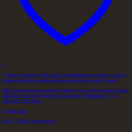
0
57 bpm al despertar. Más alto de lo habitual para un lunes; el fin de
semana tuve dos sesiones seguidas sin descanso real y se nota.
Salí a correr igual, pero acorté el plan. En vez de los 10 km de ritmo
moderado, hice 6 km suaves por el parque. Temperatura: 11 °C,
cielo gris. Sin viento.
6,1 km totales
May 3, 2026
•
3 months ago
•