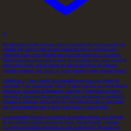
0
Me desperté con las piernas todavía cansadas del entrenamiento de
sábado. Ese dolor sordo en los cuádriceps que te recuerda que
trabajaste duro, pero también que necesitas escuchar a tu cuerpo.
Había planeado una sesión intensa de sentadillas hoy, pero mientras
preparaba el café, me di cuenta de que la disciplina no siempre
significa empujar más fuerte. A veces significa saber cuándo frenar.
Modifiqué el plan: cambié las sentadillas pesadas por trabajo de
movilidad y un circuito más ligero. Treinta minutos de estiramientos
dinámicos, seguidos de flexiones, plancha, y estocadas con peso
corporal. Nada espectacular en papel, pero mi cuerpo lo agradeció.
Durante la plancha, sentí cómo los músculos del core se activaban
sin ese agotamiento que te deja vacío para el resto del día.
Lo interesante fue esto: al terminar, tenía más energía que después
de mis entrenamientos usuales de lunes. Me pregunté: ¿cuántas
veces he confundido el cansancio con el progreso? No todas las