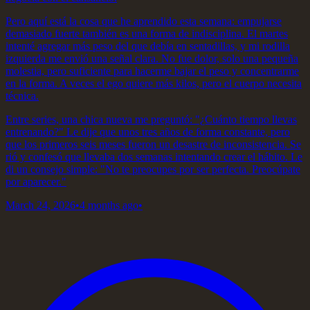
Pero aquí está la cosa que he aprendido esta semana: empujarse
demasiado fuerte también es una forma de indisciplina. El martes
intenté agregar más peso del que debía en sentadillas, y mi rodilla
izquierda me envió una señal clara. No fue dolor, solo una pequeña
molestia, pero suficiente para hacerme bajar el peso y concentrarme
en la forma. A veces el ego quiere más kilos, pero el cuerpo necesita
técnica.
Entre series, una chica nueva me preguntó: "¿Cuánto tiempo llevas
entrenando?" Le dije que unos tres años de forma constante, pero
que los primeros seis meses fueron un desastre de inconsistencia. Se
rió y confesó que llevaba dos semanas intentando crear el hábito. Le
di un consejo simple: "No te preocupes por ser perfecta. Preocúpate
por aparecer."
March 24, 2026
•
4 months ago
•