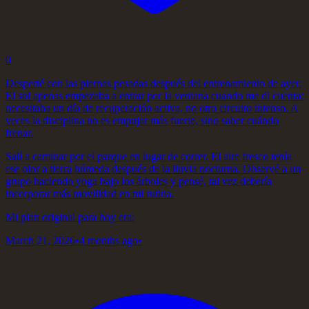
0
Desperté con las piernas pesadas después del entrenamiento de ayer.
El sol apenas empezaba a entrar por la ventana cuando me di cuenta:
necesitaba un día de recuperación activa, no otro circuito intenso. A
veces la disciplina no es empujar más fuerte, sino saber cuándo
frenar.
Salí a caminar por el parque en lugar de correr. El aire fresco tenía
ese olor a tierra húmeda después de la lluvia nocturna. Observé a un
grupo haciendo yoga bajo los árboles y pensé, tal vez debería
incorporar más movilidad en mi rutina.
Mi plan original para hoy era:
March 21, 2026
•
4 months ago
•