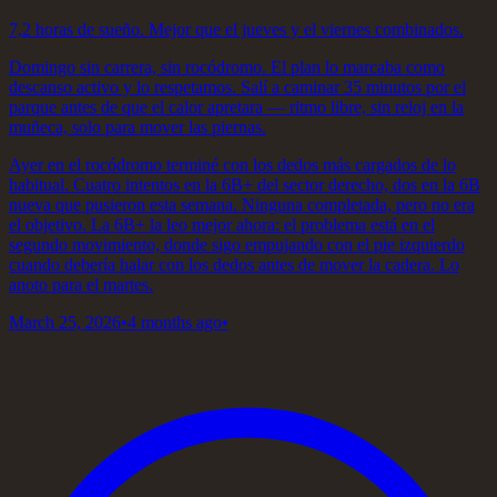
7,2 horas de sueño. Mejor que el jueves y el viernes combinados.
Domingo sin carrera, sin rocódromo. El plan lo marcaba como
descanso activo y lo respetamos. Salí a caminar 35 minutos por el
parque antes de que el calor apretara — ritmo libre, sin reloj en la
muñeca, solo para mover las piernas.
Ayer en el rocódromo terminé con los dedos más cargados de lo
habitual. Cuatro intentos en la 6B+ del sector derecho, dos en la 6B
nueva que pusieron esta semana. Ninguna completada, pero no era
el objetivo. La 6B+ la leo mejor ahora: el problema está en el
segundo movimiento, donde sigo empujando con el pie izquierdo
cuando debería halar con los dedos antes de mover la cadera. Lo
anoto para el martes.
March 25, 2026
•
4 months ago
•