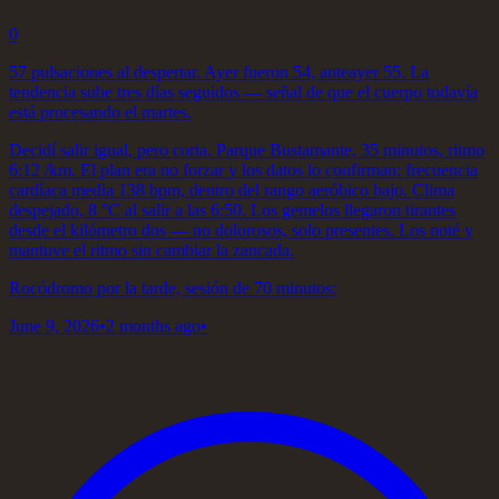
0
57 pulsaciones al despertar. Ayer fueron 54, anteayer 55. La
tendencia sube tres días seguidos — señal de que el cuerpo todavía
está procesando el martes.
Decidí salir igual, pero corta. Parque Bustamante, 35 minutos, ritmo
6:12 /km. El plan era no forzar y los datos lo confirman: frecuencia
cardíaca media 138 bpm, dentro del rango aeróbico bajo. Clima
despejado, 8 °C al salir a las 6:50. Los gemelos llegaron tirantes
desde el kilómetro dos — no dolorosos, solo presentes. Los noté y
mantuve el ritmo sin cambiar la zancada.
Rocódromo por la tarde, sesión de 70 minutos:
June 9, 2026
•
2 months ago
•