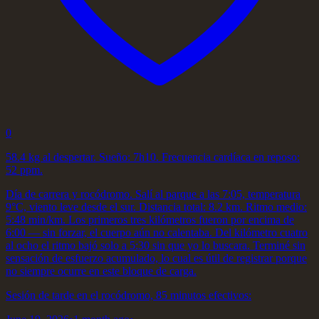
0
58.4 kg al despertar. Sueño: 7h10. Frecuencia cardíaca en reposo:
52 ppm.
Día de carrera y rocódromo. Salí al parque a las 7:05, temperatura
9°C, viento leve desde el sur. Distancia total: 8.2 km. Ritmo medio:
5:48 min/km. Los primeros tres kilómetros fueron por encima de
6:00 — sin forzar, el cuerpo aún no calentaba. Del kilómetro cuatro
al ocho el ritmo bajó solo a 5:30 sin que yo lo buscara. Terminé sin
sensación de esfuerzo acumulado, lo cual es útil de registrar porque
no siempre ocurre en este bloque de carga.
Sesión de tarde en el rocódromo, 85 minutos efectivos: