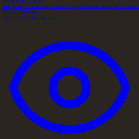
Monthly Archive
disciplina
(
24
)
fitness
(
24
)
recuperaci
(
23
)
entrenamiento
(
16
)
entrenamient
Diaries
(32)
Notes
July 31, 2026
•
1 week ago
•