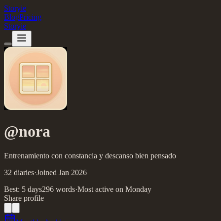
Storyie
Blog
Pricing
Storyie
@
nora
Entrenamiento con constancia y descanso bien pensado
32
diaries
·
Joined
Jan
2026
Best:
5
day
s
296
words
·
Most active on
Monday
Share profile