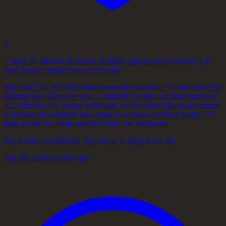
0
7 horas 12 minutos de sueño. El mejor registro de la semana, y se
notó desde el primer paso en la pista.
Salí a las 6:45. El cielo estaba despejado y hacía 6 °C, más frío de lo
habitual para finales de julio. Completé 8,4 km a un ritmo medio de
5:51 min/km. No busqué velocidad; era un rodaje fácil para terminar
la semana sin acumular más fatiga. Frecuencia cardíaca media: 141
ppm, dentro del rango aeróbico bajo. Sin incidentes.
Por la tarde, rocódromo. Dos horas. El bloque del día:
July 30, 2026
•
1 week ago
•