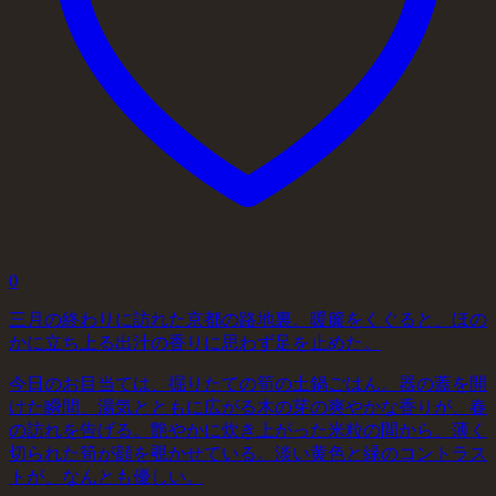
0
三月の終わりに訪れた京都の路地裏。暖簾をくぐると、ほの
かに立ち上る出汁の香りに思わず足を止めた。
今日のお目当ては、掘りたての筍の土鍋ごはん。器の蓋を開
けた瞬間、湯気とともに広がる木の芽の爽やかな香りが、春
の訪れを告げる。艶やかに炊き上がった米粒の間から、薄く
切られた筍が顔を覗かせている。淡い黄色と緑のコントラス
トが、なんとも優しい。