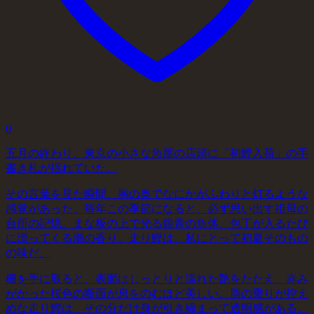
0
五月の終わり、東京の小さな魚屋の店頭に「初鰹入荷」の手
書き札が揺れていた。
その言葉を見た瞬間、胸の奥でなにかがふわりと灯るような
感覚があった。毎年この季節になると、必ず思い出す祖母の
台所の記憶。まな板の上で光る銀青の魚体、包丁が入るたび
に漂ってくる潮の香り。走り鰹は、私にとって初夏そのもの
の味だ。
柵を手に取ると、表面はしっとりと濡れた艶をたたえ、赤み
がかった桜色の断面が息をのむほど美しい。脂の乗りが控え
めな走り鰹は、その分だけ身が引き締まって透明感がある。