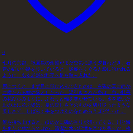
0
七月の京都、祇園祭の余韻がまだ空気に漂う夕暮れどき、石
畳の細い小路を歩いていると、暖簾をくぐる人影に誘われる
ように、ある老舗の料亭へ足を踏み入れた。
席につくと、まず目に飛び込んできたのは、白磁の器に静か
に横たわる鱧の落としだった。湯引きされた身は、白い牡丹
の花びらのように、ふわりと端を巻かせている。氷を敷いた
皿の上に並ぶ姿は、夏の涼しさそのものを切り取ったような
美しさで、しばらく手をつけるのをためらうほどだった。
箸を持ち上げると、ほのかに磯の香りが漂ってくる。川と海
をまたぐ鱧ならではの、清潔な水の記憶を帯びた香りだ。梅