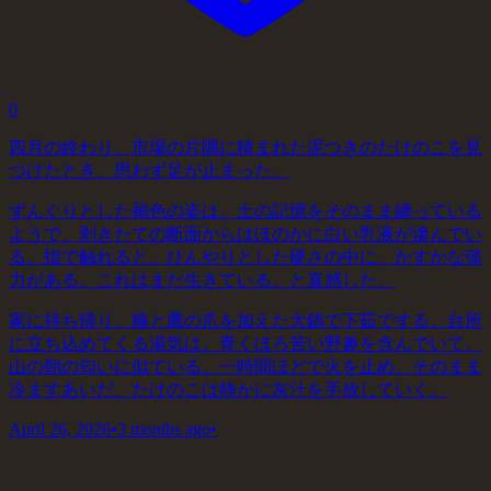
0
四月の終わり、市場の片隅に積まれた泥つきのたけのこを見
つけたとき、思わず足が止まった。
ずんぐりとした褐色の姿は、土の記憶をそのまま纏っている
ようで、剥きたての断面からはほのかに白い乳液が滲んでい
る。指で触れると、ひんやりとした硬さの中に、かすかな弾
力がある。これはまだ生きている、と直感した。
家に持ち帰り、糠と鷹の爪を加えた大鍋で下茹でする。台所
に立ち込めてくる湯気は、青くほろ苦い野趣を含んでいて、
山の朝の匂いに似ている。一時間ほどで火を止め、そのまま
冷ますあいだ、たけのこは静かに灰汁を手放していく。
April 26, 2026
•
3 months ago
•