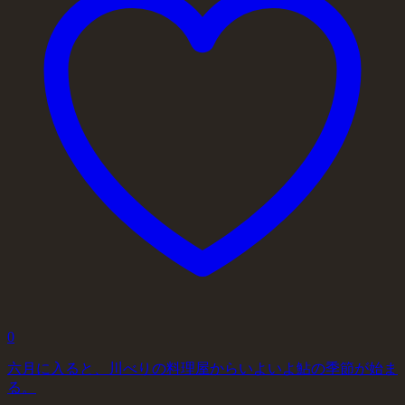
0
六月に入ると、川べりの料理屋からいよいよ鮎の季節が始ま
る。