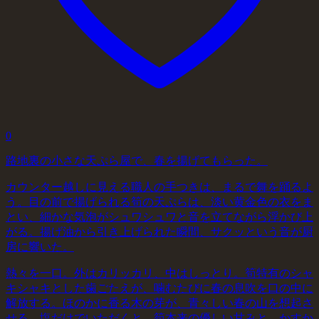
0
路地裏の小さな天ぷら屋で、春を揚げてもらった。
カウンター越しに見える職人の手つきは、まるで舞を踊るよ
う。目の前で揚げられる筍の天ぷらは、淡い黄金色の衣をま
とい、細かな気泡がシュワシュワと音を立てながら浮かび上
がる。揚げ油から引き上げられた瞬間、サクッという音が厨
房に響いた。
熱々を一口。外はカリッカリ、中はしっとり。筍特有のシャ
キシャキとした歯ごたえが、噛むたびに春の息吹を口の中に
解放する。ほのかに香る木の芽が、青々しい春の山を想起さ
せる。塩だけでいただくと、筍本来の優しい甘みと、かすか