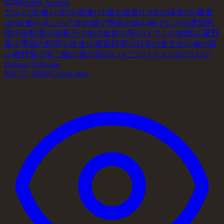
Monthly Archive
グルメ
(
38
)
食レポ
(
16
)
和食
(
13
)
春の味覚
(
13
)
冬の味覚
(
10
)
蕎麦
(
10
)
京都
(
7
)
天ぷら
(
7
)
旬の味
(
7
)
季節の味
(
6
)
春グルメ
(
6
)
季節料
理
(
5
)
筍料理
(
5
)
和菓子
(
3
)
旬の食材
(
3
)
筍
(
3
)
トマト
(
2
)
初鰹
(
2
)
夏野
菜
(
2
)
季節の料理
(
2
)
定食
(
2
)
家庭料理
(
2
)
日本の食文化
(
2
)
春の味
(
2
)
春野菜
(
2
)
筍ご飯
(
2
)
菜の花
(
2
)
いちご
(
1
)
うどん
(
1
)
おでん
(
1
)
Diaries
(59)
Notes
July 27, 2026
•
1 week ago
•