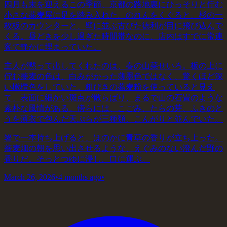
四月も末を迎えるこの季節、京都の路地裏にひっそりと佇む
小さな蕎麦屋に足を踏み入れた。のれんをくぐると、杉の一
枚板のカウンターと、壁に並ぶ古びた徳利が目に飛び込んで
くる。昼どきを少し過ぎた時間帯なのに、店内はすでに常連
客で静かに埋まっていた。
主人が黙って出してくれたのは、春の山菜せいろ。板の上に
佇む蕎麦の色は、白みがかった薄墨色ではなく、驚くほど深
い橄欖色をしていた。粗びきの蕎麦粉を使っていると見え
て、表面に細かい斑点が散らばり、まるで山の石畳のような
素朴な風情がある。傍らには、こごみ、たらの芽、ふきのと
うを薄衣で包んだ天ぷらが三種類、こんがりと並んでいた。
箸で一本持ち上げると、ほのかに青草の香りが立ち上った。
蕎麦畑の朝を思い出させるような、えぐみのない澄んだ野の
香りだ。そっとつゆに浸し、口に運ぶ。
March 26, 2026
•
4 months ago
•