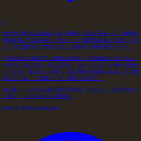
0
六月の市場に足を踏み入れた瞬間、空気が変わった。梅雨の
湿気を帯びた風の中に、青々とした夏野菜の香りが混じり合
う。目に飛び込んできたのは、鮮やかな紫の茄子だった。
今年初めての夏茄子。農家の女性が「今朝採れたばかりよ」
と誇らしげに言う。手に取ると、ずっしりとした重さが伝わ
ってくる。皮はピンと張り、深い紫が光を吸い込むように艶
めいている。この輝きこそ、新鮮さの証だ。
その夜、シンプルな焼き茄子を作ることにした。直火で丸ご
と焼く、ただそれだけの料理。
June 10, 2026
•
1 month ago
•