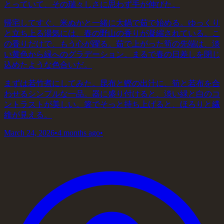
とっていて、その瑞々しさに思わず手が伸びた。
帰宅してすぐ、米ぬかと一緒に大鍋で茹で始める。ゆっくり
と立ち上る湯気には、春の野山の香りが凝縮されている。こ
の香りだけで、もう心が躍る。茹で上がった筍の先端は、淡
い黄色から緑へのグラデーション。まるで春の日差しを閉じ
込めたような色合いだ。
まずは若竹煮にしてみた。昆布と鰹の出汁に、筍と若布を合
わせるシンプルな一品。器に盛り付けると、淡い緑と白のコ
ントラストが美しい。箸でそっと持ち上げると、ほろりと繊
維が見える。
March 24, 2026
•
4 months ago
•