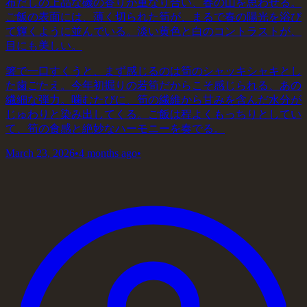
布だしの上品な磯の香りが重なり合い、春の山を思わせる。
ご飯の表面には、薄く切られた筍が、まるで春の陽光を浴び
て輝くように並んでいる。淡い黄色と白のコントラストが、
目にも美しい。
箸で一口すくうと、まず感じるのは筍のシャッキシャキとし
た歯ごたえ。今年初掘りの若筍だからこそ感じられる、あの
繊細な弾力。噛むたびに、筍の繊維から甘みを含んだ水分が
じゅわりと染み出してくる。ご飯は程よくもっちりとしてい
て、筍の食感と絶妙なハーモニーを奏でる。
March 23, 2026
•
4 months ago
•