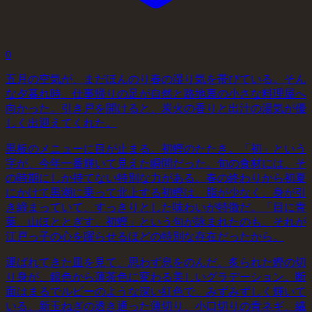
0
五月の空気が、まだほんのり春の湿り気を帯びている。そん
な夕暮れ時、仕事帰りの足が自然と路地裏の小さな料理屋へ
向かった。引き戸を開けると、炭火の香りと出汁の湯気が優
しく出迎えてくれた。
黒板のメニューに目が止まる。初鰹のたたき。「初」という
字が、今年一番輝いて見えた瞬間だった。旬の食材には、そ
の時期にしか持てない特別な力がある。春の終わりから初夏
にかけて黒潮に乗って北上する初鰹は、脂が少なく、身が引
き締まっていて、すっきりとした味わいが特徴だ。「目に青
葉、山ほととぎす、初鰹」という句が詠まれたのも、それが
江戸っ子の心を躍らせるほどの特別な存在だったから。
運ばれてきた皿を見て、思わず息をのんだ。炙られた鰹の切
り身が、銀色から薄茶色に変わる美しいグラデーション。断
面はまるでルビーのような深い紅色で、みずみずしく輝いて
いる。新玉ねぎの透き通った薄切り、小口切りの青ネギ、繊