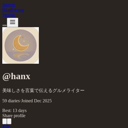
Storyie
Blog
Pricing
Storyie
@
hanx
美味しさを言葉で伝えるグルメライター
59
diaries
·
Joined
Dec
2025
Best:
13
day
s
Share profile